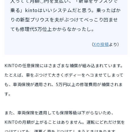
入ってて月額◯円を支払い、「新車をサブスクで
乗る」kintoはいいシステムだと思う。乗ったばか
りの新型プリウスを夫がぶつけてべっこり凹ませ
ても修理代5万位上かからなかったし。
（
Xの投稿
より）
KINTOの任意保険には
さまざまな補償
が組み込まれています。
たとえば、車をぶつけて大きくボディーをヘコませてしまって
も、車両保険が適用され、
5万円以上の修理費用が補償
されま
す。
また、車両保険を適用しても
保険等級は下がらない
ため、
KINTOの月額が上がることはありません。運転にどれだけ気を
つけていても、運悪く車をぶつけてしまうときはあります。