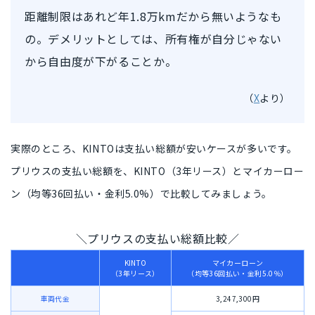
距離制限はあれど年1.8万kmだから無いようなも
の。デメリットとしては、所有権が自分じゃない
から自由度が下がることか。
（
X
より）
実際のところ、KINTOは支払い総額が安いケースが多いです。
プリウスの支払い総額を、
KINTO（3年
リース
）とマイカーロー
ン（均等36回払い・金利5.0%）で比較
してみましょう。
＼プリウスの支払い総額比較／
KINTO
マイカーローン
（3年リース）
（均等36回払い・金利5.0％）
車両代金
3,247,300円