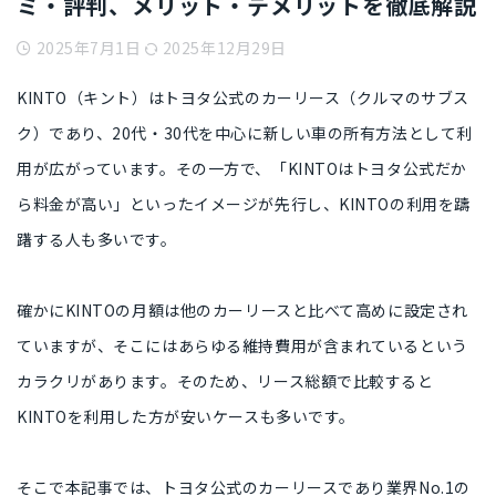
ミ・評判、メリット・デメリットを徹底解説
2025年7月1日
2025年12月29日
KINTO（キント）は
トヨタ公式のカーリース（クルマのサブス
ク）
であり、
20代・30代を中心
に新しい車の所有方法として利
用が広がっています。その一方で、
「KINTOはトヨタ公式だか
ら料金が高い」といったイメージ
が先行し、KINTOの利用を躊
躇する人も多いです。
確かにKINTOの月額は
他のカーリースと比べて高め
に設定され
ていますが、そこには
あらゆる維持費用が含まれている
という
カラクリがあります。そのため、リース総額で比較すると
KINTOを利用した方が安いケース
も多いです。
そこで本記事では、トヨタ公式のカーリースであり
業界No.1の