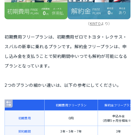
（
KINTO
より）
初期費用フリープランは、
初期費用ゼロ
でトヨタ・レクサス・
スバルの新車に乗れるプランです。解約金フリープランは、申
し込み金を支払うことで
契約期間中いつでも解約が可能になる
プラン
となっています。
2つのプランの細かい違いは、以下の参考にしてください。
初期費用フリープラン
解約金フリープラン
申込み金
初期費用
0円
（月額5ヶ月分相当※1
契約期間
3年・5年・7年
3年