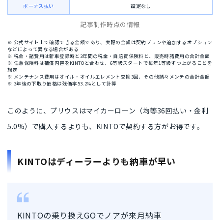
ボーナス払い
設定なし
記事制作時点の情報
※ 公式サイト上で確認できる金額であり、実際の金額は契約プランや追加するオプション
などによって異なる場合がある
※ 税金・諸費用は新車登録時と3年間の税金・自賠責保険料と、販売時諸費用の合計金額
※ 任意保険料は補償内容をKINTOと合わせ、6等級スタートで毎年1等級ずつ上がることを
想定
※ メンテナンス費用はオイル・オイルエレメント交換3回、その他諸々メンテの合計金額
※ 3年後の下取り価格は残価率53.2%として計算
このように、プリウスはマイカーローン（均等36回払い・金利
5.0%）で購入するよりも、
KINTOで契約する方がお得
です。
KINTOはディーラーよりも納車が早い
KINTOの乗り換えGOでノアが来月納車