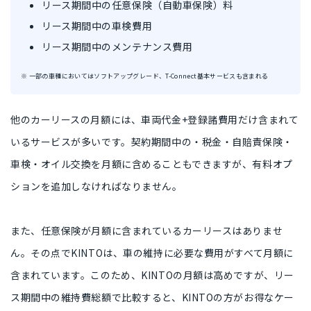
リース期間中の任意保険（自動車保険）料
リース期間中の車検費用
リース期間中のメンテナンス費用
※ 一部の車種においてはソフトアップグレード、T-Connect基本サービスも含まれる
他のカーリースの月額には、
車両代金+登録諸費用だけ含まれて
いるサービス
が多いです。契約期間中の・税金・自賠責保険・
車検・オイル交換を月額に含めることもできますが、
有料オプ
ション
を追加しなければなりません。
また、
任意保険が月額に含まれているカーリース
はありませ
ん。その点でKINTOは、車の維持に必要な費用がすべて月額に
含まれています。このため、KINTOの月額は高めですが、
リー
ス期間中の維持費総額で比較
すると、
KINTOの方がお得
なケー