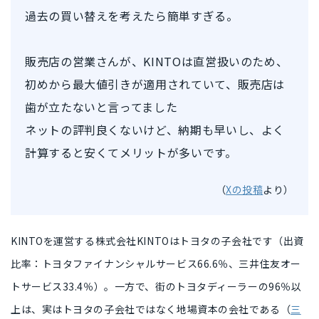
過去の買い替えを考えたら簡単すぎる。
販売店の営業さんが、KINTOは直営扱いのため、
初めから最大値引きが適用されていて、販売店は
歯が立たないと言ってました
ネットの評判良くないけど、納期も早いし、よく
計算すると安くてメリットが多いです。
（
Xの投稿
より）
KINTOを運営する株式会社KINTOは
トヨタの子会社
です（出資
比率：トヨタファイナンシャルサービス66.6％、三井住友オー
トサービス33.4％）。一方で、街のトヨタディーラーの96％以
上は、
実はトヨタの子会社ではなく地場資本の会社
である（
三