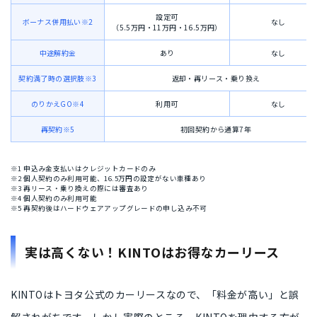
設定可
ボーナス併用払い※2
なし
（5.5万円・11万円・16.5万円）
中途解約金
あり
なし
契約満了時の選択肢※3
返却・再リース・乗り換え
のりかえGO※4
利用可
なし
再契約※5
初回契約から通算7年
※1 申込み金支払いはクレジットカードのみ
※2 個人契約のみ利用可能、16.5万円の設定がない車種あり
※3 再リース・乗り換えの際には審査あり
※4 個人契約のみ利用可能
※5 再契約後はハードウェアアップグレードの申し込み不可
実は高くない！KINTOはお得なカーリース
KINTOはトヨタ公式のカーリースなので、
「料金が高い」と誤
解されがち
です。しかし実際のところ、KINTOを理由する方が