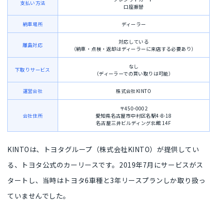
支払い方法
口座振替
納車場所
ディーラー
対応している
離島対応
（納車・点検・返却はディーラーに来店する必要あり）
なし
下取りサービス
（ディーラーでの買い取りは可能）
運営会社
株式会社KINTO
〒450-0002
会社住所
愛知県名古屋市中村区名駅4-8-18
名古屋三井ビルディング北館 14F
KINTOは、トヨタグループ（株式会社KINTO）が提供してい
る、トヨタ公式のカーリースです。2019年7月にサービスがス
タートし、当時は
トヨタ6車種と3年リースプラン
しか取り扱っ
ていませんでした。