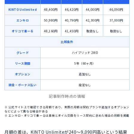
KINTO Unlimited
48,400円
46,420円
44,000円
46,090円
エンキロ
50,980円
40,790円
42,300円
37,000円
オリコで乗ーる
48,160円
41,450円
取扱なし
取扱なし
比較条件
グレード
ハイブリッド 2WD
リース期間
5年（60ヶ月）
オプション
追加なし
頭金・ボーナス払い
設定なし
記事制作時点の情報
※ 公式サイト上で確認できる月額であり、実際の月額は契約プランや追加するオプション
などによって異なる場合がある
※ エンキロ・オリコで乗ーるは車検とオイル交換をリース契約に含めた場合の月額を掲載
月額の差は、
KINTO Unlimiteが240〜9,090円高い
という結果