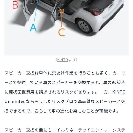
（
KINTO
より）
スピーカー交換は
車体に穴あけ作業
を行うことも多く、カーリ
ースで契約している車のスピーカーを交換すると、車の返却時
に
原状回復費用を請求されるリスク
があります。一方、KINTO
Unlimitedなら
そうしたリスクゼロ
で高品質なスピーカーと交
換できるので、
安心して車の進化を楽しむことが可能
です。
スピーカー交換の他にも、
イルミネーテッドエントリーシステ