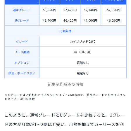
通常グレード
59,950円
52,470円
52,140円
52,520円
Uグレード
48,400円
46,420円
44,000円
46,090円
比較条件
グレード
ハイブリッド 2WD
リース期間
5年（60ヶ月）
オプション
追加なし
頭金・ボーナス払い
設定なし
記事制作時点の情報
※ Uグレードはいずれもハイブリッドタイプ・2WDなので、通常グレードでもハイブリッ
ドタイプ・2WDを選択
このように、通常グレードとUグレードを比較すると、
Uグレー
ドの方が月額が1〜2割ほど安い
。月額を抑えてカーリースを利