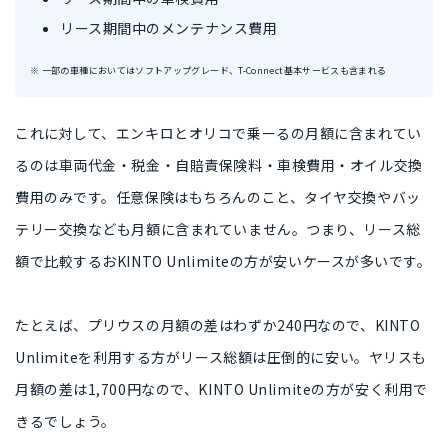
リース期間中のメンテナンス費用
※ 一部の車種においてはソフトアップグレード、T-Connect基本サービスも含まれる
これに対して、エンキロとオリコで乗ーるの月額に含まれてい
るのは
車両代金・税金・自賠責保険料・車検費用・オイル交換
費用のみ
です。任意保険はもちろんのこと、タイヤ交換やバッ
テリー交換なども月額に含まれていません。つまり、
リース総
額で比較するおKINTO Unlimiteの方が安いケース
が多いです。
たとえば、プリウスの月額の差は
わずか240円
なので、KINTO
Unlimiteを利用する方が
リース総額は圧倒的に安い
。ヤリスも
月額の差は
1,700円
なので、KINTO Unlimiteの方が
安く利用で
きる
でしょう。