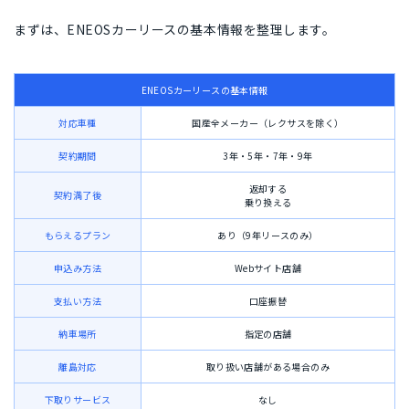
まずは、ENEOSカーリースの基本情報を整理します。
ENEOSカーリースの基本情報
対応車種
国産全メーカー（レクサスを除く）
契約期間
3年・5年・7年・9年
返却する
契約満了後
乗り換える
もらえるプラン
あり（9年リースのみ）
申込み方法
Webサイト店舗
支払い方法
口座振替
納車場所
指定の店舗
離島対応
取り扱い店舗がある場合のみ
下取りサービス
なし