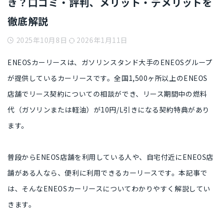
き？口コミ・評判、メリット・デメリットを
徹底解説
2025年10月8日
2026年1月11日
ENEOSカーリースは、
ガソリンスタンド大手のENEOSグループ
が提供しているカーリース
です。全国1,500ヶ所以上のENEOS
店舗でリース契約についての相談ができ、リース期間中の燃料
代（ガソリンまたは軽油）が
10円/L引きになる契約特典
があり
ます。
普段からENEOS店舗を利用している人
や、
自宅付近にENEOS店
舗がある人
なら、便利に利用できるカーリースです。本記事で
は、そんなENEOSカーリースについてわかりやすく解説してい
きます。