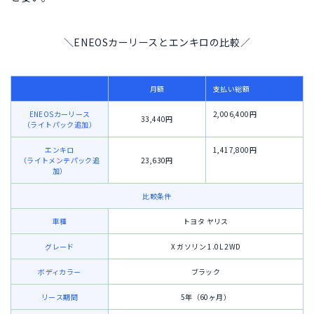
＼ENEOSカーリースとエンキロの比較／
月額
支払い総額
ENEOSカーリース
2,006,400円
33,440円
（ライトパック追加）
エンキロ
1,417,800円
（ライトメンテパック追
23,630円
加）
比較条件
車種
トヨタ ヤリス
グレード
X ガソリン 1.0L 2WD
ボディカラー
ブラック
リース期間
5年（60ヶ月）