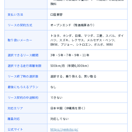
険料
支払い方法
口座振替
リースの契約方式
オープンエンド（残価精算あり）
トヨタ、ホンダ、日産、マツダ、三菱、スバル、ダイ
取り扱いメーカー
ハツ、スズキ、レクサス、メルセデス・ベンツ、
BMW、プジョー、シトロエン、ボルボ、MINI
選択できるリース期間
3年・5年・7年・9年・11年
選択できる走行距離制限
500km/月（年間6,000km）
リース終了時の選択肢
返却する、乗り換える、買い取る
最後にもらえるプラン
なし
リース契約の中途解約
できない
対応エリア
日本全国（沖縄県を除く）
離島対応
対応してない
公式サイト
https://yenkilo.jp/