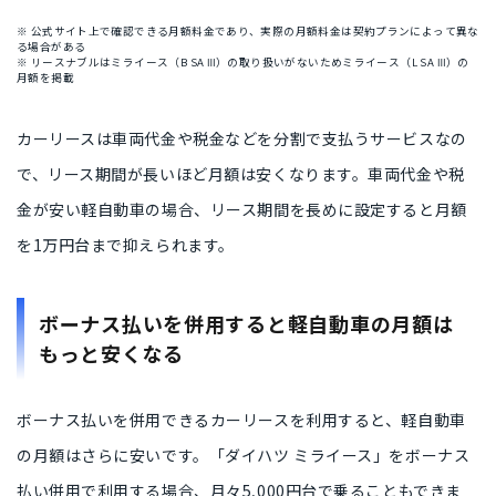
※ 公式サイト上で確認できる月額料金であり、実際の月額料金は契約プランによって異な
る場合がある
※ リースナブルはミライース（B SA Ⅲ）の取り扱いがないためミライース（L SA Ⅲ）の
月額を掲載
カーリースは車両代金や税金などを
分割で支払うサービス
なの
で、
リース期間が長いほど
月額は安くなります。車両代金や税
金が安い軽自動車の場合、リース期間を長めに設定すると
月額
を1万円台
まで抑えられます。
ボーナス払いを併用すると軽自動車の月額は
もっと安くなる
ボーナス払いを併用できるカーリース
を利用すると、軽自動車
の月額はさらに安いです。「ダイハツ ミライース」をボーナス
払い併用で利用する場合、
月々5,000円台
で乗ることもできま