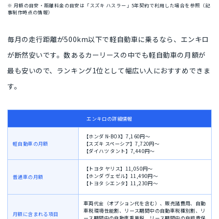
※ 月額の目安・距離料金の目安は「スズキ ハスラー」5年契約で利用した場合を参照（記
事制作時点の情報）
毎月の走行距離が
500km以下
で軽自動車に乗るなら、エンキロ
が断然安いです。数あるカーリースの中でも軽自動車の月額が
最も安いので、ランキング1位として
幅広い人におすすめ
できま
す。
エンキロの詳細情報
【ホンダ N-BOX】7,160円〜
軽自動車の月額
【スズキ スペーシア】7,720円〜
【ダイハツ タント】7,440円〜
【トヨタ ヤリス】11,050円〜
【ホンダ ヴェゼル】11,490円〜
普通車の月額
【トヨタ シエンタ】11,230円〜
車両代金（オプション代を含む）、販売諸費用、自動
車税環境性能割、リース期間中の自動車税種別割、リ
月額に含まれる項目
ース期間中の自動車重量税、リース期間中の自賠責保