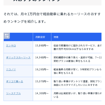
それでは、月々1万円台で軽自動車に乗れるカーリースのおすす
めランキングを紹介します。
月額目安
特徴
エンキロ
15,860円〜
低走行距離向けに設計されたサービス、走行距
離が月平均500km以下ならおすすめ
オリックスカーリース
14,960円〜
契約期間中の乗り換え・返却が可能、7〜11年
契約プランは最後に車をもらえる
ニコノリ
16,265円〜
軽自動車の月額が安く、9年契約プランなら最
後に車をもらえる
オリコで乗ーる
15,070円〜
取り扱い車種がダントツで豊富、契約プランを
自由にカスタマイズしたい人におすすめ
リースナブル
14,300円〜
月額は比較的安いが、取り扱い車種が限られて
いる