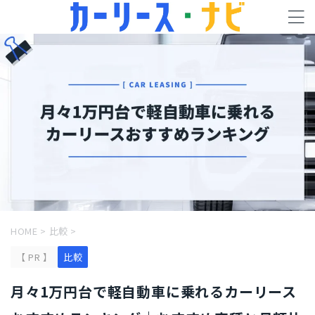
HOME
>
比較
>
【 PR 】
比較
月々1万円台で軽自動車に乗れるカーリース