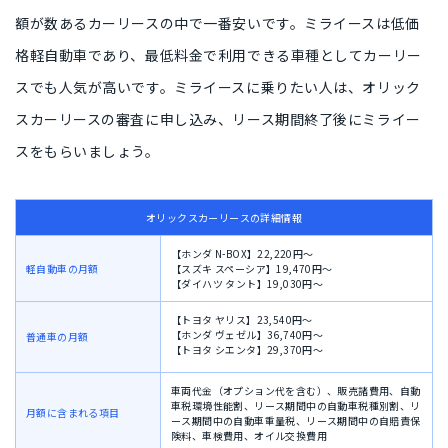
額
が数あるカーリースの中で一番安いです。ミライースは
低価
格軽自動車
であり、最低料金で利用できる車種としてカーリー
スでも人気が高いです。
ミライースに乗りたい人
は、オリック
スカーリースの審査に申し込み、リース期間終了後にミライー
スをもらいましょう。
オリックスカーリースの詳細情報
【ホンダ N-BOX】22,220円〜
軽自動車の月額
【スズキ スペーシア】19,470円〜
【ダイハツ タント】19,030円〜
【トヨタ ヤリス】23,540円〜
【ホンダ ヴェゼル】36,740円〜
普通車の月額
【トヨタ シエンタ】29,370円〜
車両代金（オプション代を含む）、
販売諸費用、
自動
車税環境性能割、
リース期間中の自動車税種別割、
リ
月額に含まれる項目
ース期間中の自動車重量税、
リース期間中の自賠責保
険料、
車検費用、
オイル交換費用