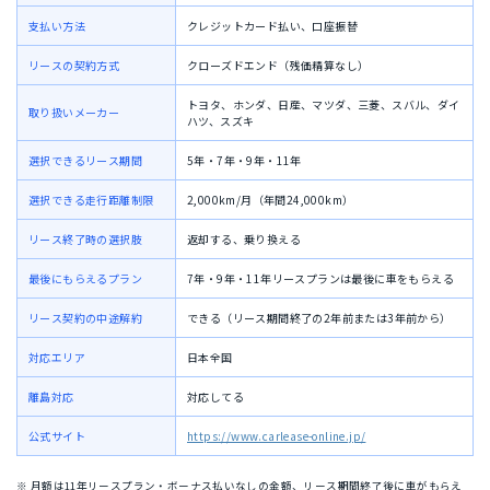
支払い方法
クレジットカード払い、口座振替
リースの契約方式
クローズドエンド（残価精算なし）
トヨタ、ホンダ、日産、マツダ、三菱、スバル、ダイ
取り扱いメーカー
ハツ、スズキ
選択できるリース期間
5年・7年・9年・11年
選択できる走行距離制限
2,000km/月（年間24,000km）
リース終了時の選択肢
返却する、乗り換える
最後にもらえるプラン
7年・9年・11年リースプランは最後に車をもらえる
リース契約の中途解約
できる（リース期間終了の2年前または3年前から）
対応エリア
日本全国
離島対応
対応してる
公式サイト
https://www.carlease-online.jp/
※ 月額は11年リースプラン・ボーナス払いなしの金額、リース期間終了後に車がもらえ