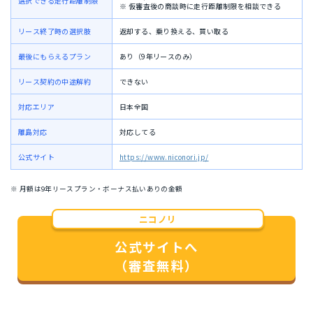
選択できる走行距離制限
※ 仮審査後の商談時に走行距離制限を相談できる
リース終了時の選択肢
返却する、乗り換える、買い取る
最後にもらえるプラン
あり（9年リースのみ）
リース契約の中途解約
できない
対応エリア
日本全国
離島対応
対応してる
公式サイト
https://www.niconori.jp/
※ 月額は9年リースプラン・ボーナス払いありの金額
ニコノリ
公式サイトへ
（審査無料）