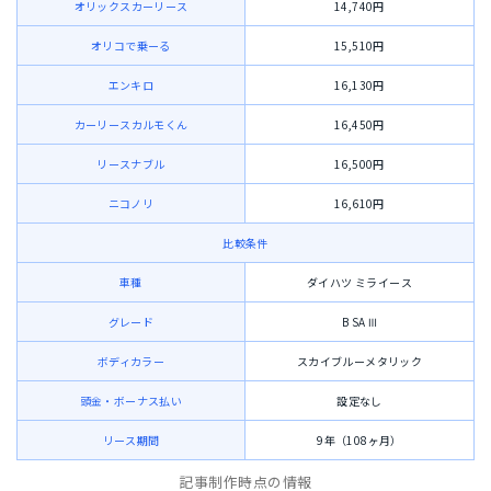
オリックスカーリース
14,740円
オリコで乗ーる
15,510円
エンキロ
16,130円
カーリースカルモくん
16,450円
リースナブル
16,500円
ニコノリ
16,610円
比較条件
車種
ダイハツ ミライース
グレード
B SA Ⅲ
ボディカラー
スカイブルーメタリック
頭金・ボーナス払い
設定なし
リース期間
9年（108ヶ月）
記事制作時点の情報