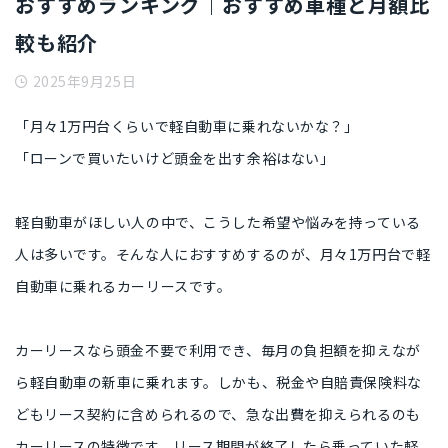
おすすめランキング｜おすすめ車種と月額比
較も紹介
2025年9月25日
「月々1万円台くらいで軽自動車に乗れないかな？」
「ローンで買いたいけど頭金を出す余裕はない」
軽自動車がほしい人の中で、こうした希望や悩みを持っている
人は多いです。そんな人におすすめするのが、
月々1万円台で軽
自動車に乗れるカーリース
です。
カーリースなら
頭金不要
で利用でき、毎月の負担額を抑えなが
ら
軽自動車の新車
に乗れます。しかも、
税金や自賠責保険料な
ど
もリース契約に含められるので、
急な出費を抑えられる
のも
カーリースの特徴です。リース期間が終了したら乗っていた軽