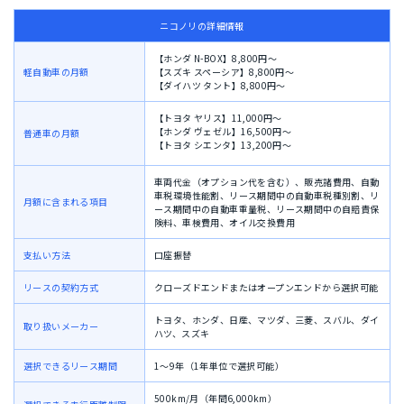
ニコノリの詳細情報
【ホンダ N-BOX】8,800円〜
軽自動車の月額
【スズキ スペーシア】8,800円〜
【ダイハツ タント】8,800円〜
【トヨタ ヤリス】11,000円〜
【ホンダ ヴェゼル】16,500円〜
普通車の月額
【トヨタ シエンタ】13,200円〜
車両代金（オプション代を含む）、
販売諸費用、
自動
車税環境性能割、
リース期間中の自動車税種別割、
リ
月額に含まれる項目
ース期間中の自動車重量税、
リース期間中の自賠責保
険料、
車検費用、
オイル交換費用
支払い方法
口座振替
リースの契約方式
クローズドエンドまたはオープンエンドから選択可能
トヨタ、ホンダ、日産、マツダ、三菱、スバル、ダイ
取り扱いメーカー
ハツ、スズキ
選択できるリース期間
1〜9年（1年単位で選択可能）
500km/月（年間6,000km）