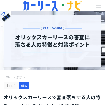
HOME
>
解説
>
【 PR 】
解説
オリックスカーリースで審査落ちする人の特