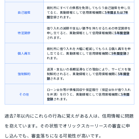
裁判所にすべての債務を免除してもらう自己破産を申し立
自己破産
てると、異動情報として信用情報機関に
5年間または7年
間
登録されます。
借り入れの減額や支払い猶予を持たせるための特定調停を
特定調停
申し立てると、異動情報として信用情報機関に
5年間登録
されます。
裁判所に借り入れを大幅に軽減してもらえる個人再生を申
個人再生
し立てると、異動情報として信用情報機関に
5年間登録
さ
れます。
返済・支払いの長期延滞などの理由により、サービスを強
強制解約
制解約されると、異動情報として信用情報機関に
5年間登
録
されます。
ローン会社等が債権回収や保証履行（保証会社が借り入れ
その他
を弁済）を行うと、異動情報として信用情報機関に
5年間
登録
されます。
過去7年以内にこれらの行為に覚えがある人は、信用情報に問題
を抱えています。その状態でオリックスカーリースの審査に申
し込んでも、審査落ちになる可能性が高いです。