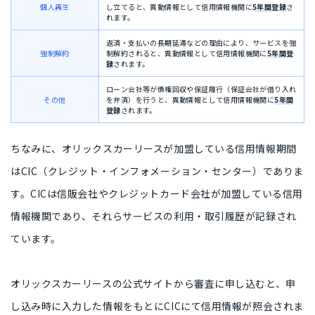
個人再生
し立てると、異動情報として信用情報機関に
5年間登録
さ
れます。
返済・支払いの長期延滞などの理由により、サービスを強
強制解約
制解約されると、異動情報として信用情報機関に
5年間登
録
されます。
ローン会社等が債権回収や保証履行（保証会社が借り入れ
その他
を弁済）を行うと、異動情報として信用情報機関に
5年間
登録
されます。
ちなみに、オリックスカーリースが加盟している信用情報期間
はCIC（クレジット・インフォメーション・センター）でありま
す。CICは信販会社やクレジットカード会社が加盟している信用
情報機関であり、それらサービスの利用・取引履歴が記録され
ています。
オリックスカーリースの公式サイトから審査に申し込むと、申
し込み時に入力した情報をもとにCICにて信用情報が照会されま