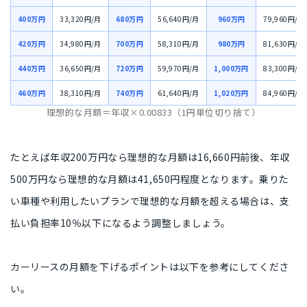
400万円
33,320円/月
680万円
56,640円/月
960万円
79,960円/月
420万円
34,980円/月
700万円
58,310円/月
980万円
81,630円/月
440万円
36,650円/月
720万円
59,970円/月
1,000万円
83,300円/月
460万円
38,310円/月
740万円
61,640円/月
1,020万円
84,960円/月
理想的な月額＝年収×0.00833（1円単位切り捨て）
たとえば年収200万円なら理想的な月額は16,660円前後、年収
500万円なら理想的な月額は41,650円程度となります。乗りた
い車種や利用したいプランで理想的な月額を超える場合は、支
払い負担率10％以下になるよう調整しましょう。
カーリースの月額を下げるポイントは以下を参考にしてくださ
い。