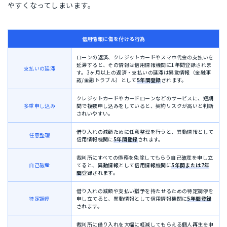
やすくなってしまいます。
信用情報に傷を付ける行為
ローンの返済、クレジットカードやスマホ代金の支払いを
延滞すると、その情報は信用情報機関に1年間登録されま
支払いの延滞
す。3ヶ月以上の返済・支払いの延滞は異動情報（金融事
故/金融トラブル）として
5年間登録
されます。
クレジットカードやカードローンなどのサービスに、短期
多重申し込み
間で複数申し込みをしていると、契約リスクが高いと判断
されいやすい。
借り入れの減額ために任意整理を行うと、異動情報として
任意整理
信用情報機関に
5年間登録
されます。
裁判所にすべての債務を免除してもらう自己破産を申し立
自己破産
てると、異動情報として信用情報機関に
5年間または7年
間
登録されます。
借り入れの減額や支払い猶予を持たせるための特定調停を
特定調停
申し立てると、異動情報として信用情報機関に
5年間登録
されます。
裁判所に借り入れを大幅に軽減してもらえる個人再生を申