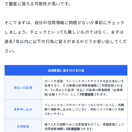
で審査に落ちる可能性が高いです。
そこでまずは、自分の信用情報に問題がないか事前にチェック
しましょう。チェックといっても難しいものではなく、まずは
過去7年以内に以下の行為に覚えがあるかどうか思い出してくだ
さい。
信用情報に傷を付ける行為
ローンの返済、クレジットカードやスマホ代金の支払いを
延滞すると、その情報は信用情報機関に1年間登録されま
支払いの延滞
す。3ヶ月以上の返済・支払いの延滞は異動情報（金融事
故/金融トラブル）として
5年間登録
されます。
クレジットカードやカードローンなどのサービスに、短期
多重申し込み
間で複数申し込みをしていると、契約リスクが高いと判断
されいやすい。
借り入れの減額ために任意整理を行うと、異動情報として
任意整理
信用情報機関に
5年間登録
されます。