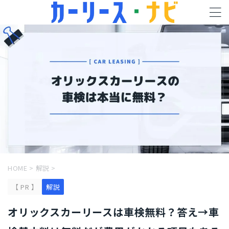
HOME
>
解説
>
【 PR 】
解説
オリックスカーリースは車検無料？答え→車