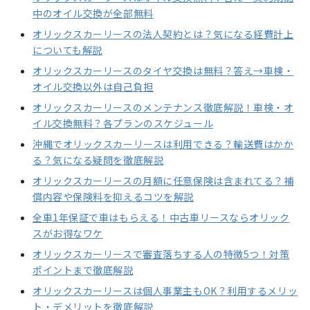
中のオイル交換が全部無料
オリックスカーリースの法人契約とは？気になる経費計上
についても解説
オリックスカーリースのタイヤ交換は無料？答え→車検・
オイル交換以外は自己負担
オリックスカーリースのメンテナンス徹底解説！車検・オ
イル交換無料？各プランのスケジュール
沖縄でオリックスカーリースは利用できる？輸送費はかか
る？気になる疑問を徹底解説
オリックスカーリースの月額に任意保険は含まれてる？補
償内容や保険料を抑えるコツを解説
全車1年保証で車はもらえる！中古車リースならオリック
スがお得なワケ
オリックスカーリースで審査落ちする人の特徴5つ！対策
ポイントまで徹底解説
オリックスカーリースは個人事業主もOK？利用するメリッ
ト・デメリットを徹底解説