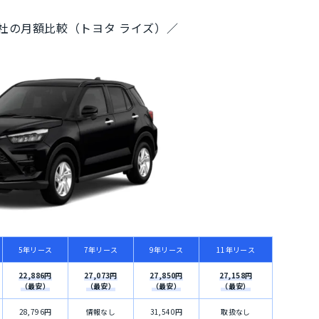
0社の月額比較（トヨタ ライズ）／
5年リース
7年リース
9年リース
11年リース
22,886円
27,073円
27,850円
27,158円
（最安）
（最安）
（最安）
（最安）
28,796円
情報なし
31,540円
取扱なし