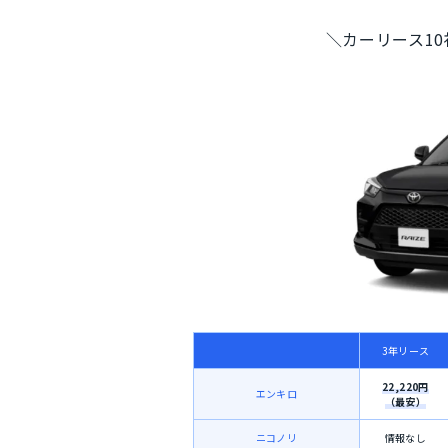
＼カーリース1
3年リース
22,220円
エンキロ
（最安）
ニコノリ
情報なし