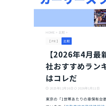
HOME
>
比較
>
【 PR 】
比較
【2026年4月
社おすすめラン
はコレだ
2025年12月16日
2026年1月11日
東京の「1世帯あたりの車保有台数」