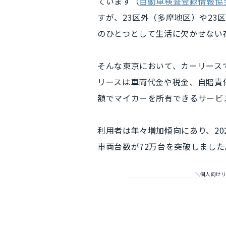
ています（
自動車検査登録情報協
すが、
23区外（多摩地区）や2
のひとつとして生活に欠かせない
そんな東京において、
カーリース
リースは車両代金や税金、自賠責
額でマイカーを所有できるサービ
利用者は年々増加傾向にあり、20
車両台数が
72万台を突破
しました
＼個人向けリ