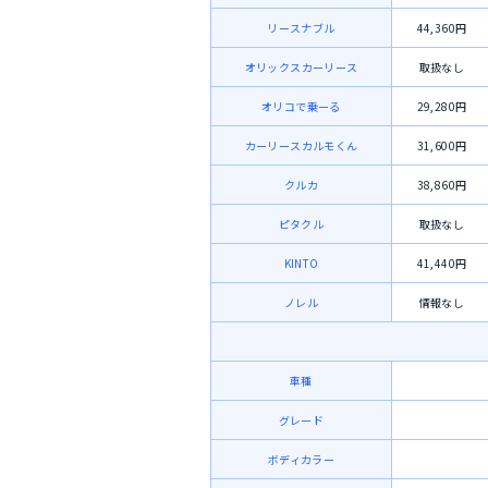
リースナブル
44,360円
オリックスカーリース
取扱なし
オリコで乗ーる
29,280円
カーリースカルモくん
31,600円
クルカ
38,860円
ピタクル
取扱なし
KINTO
41,440円
ノレル
情報なし
車種
グレード
ボディカラー