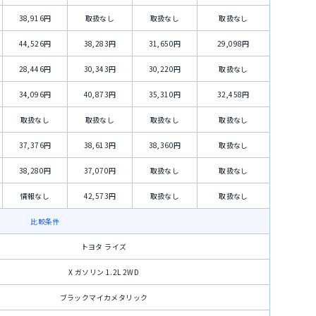
38,916円
取扱なし
取扱なし
取扱なし
44,526円
38,283円
31,650円
29,098円
28,446円
30,343円
30,220円
取扱なし
34,096円
40,873円
35,310円
32,458円
取扱なし
取扱なし
取扱なし
取扱なし
37,376円
38,613円
38,360円
取扱なし
38,280円
37,070円
取扱なし
取扱なし
情報なし
42,573円
取扱なし
取扱なし
比較条件
トヨタ ライズ
X ガソリン 1.2L 2WD
ブラックマイカメタリック