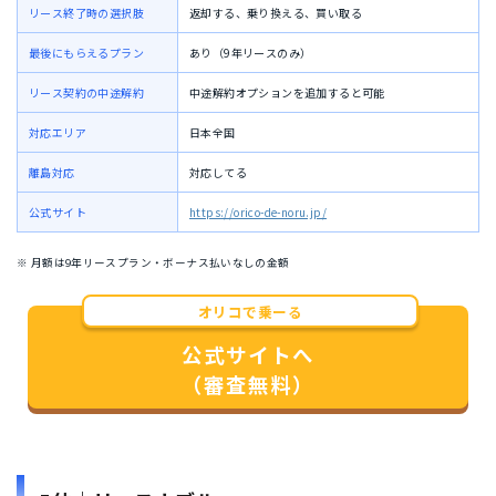
リース終了時の選択肢
返却する、乗り換える、買い取る
最後にもらえるプラン
あり（9年リースのみ）
リース契約の中途解約
中途解約オプションを追加すると可能
対応エリア
日本全国
離島対応
対応してる
公式サイト
https://orico-de-noru.jp/
※ 月額は9年リースプラン・ボーナス払いなしの金額
オリコで乗ーる
公式サイトへ
（審査無料）