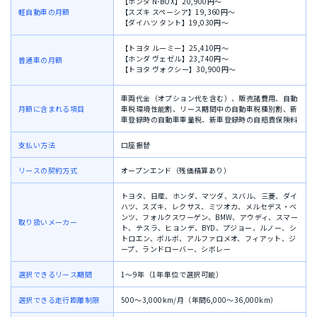
【ホンダ N-BOX】20,900円〜
軽自動車の月額
【スズキ スペーシア】19,360円〜
【ダイハツ タント】19,030円〜
【トヨタ ルーミー】25,410円〜
【ホンダ ヴェゼル】23,740円〜
普通車の月額
【トヨタ ヴォクシー】30,900円〜
車両代金（オプション代を含む）、
販売諸費用、
自動
月額に含まれる項目
車税環境性能割、
リース期間中の自動車税種別割、
新
車登録時の自動車重量税、新車登録時
の自賠責保険料
支払い方法
口座振替
リースの契約方式
オープンエンド（残価精算あり）
トヨタ、日産、ホンダ、マツダ、スバル、三菱、ダイ
ハツ、スズキ、レクサス、ミツオカ、メルセデス・ベ
ンツ、フォルクスワーゲン、BMW、アウディ、スマー
取り扱いメーカー
ト、テスラ、ヒョンデ、BYD、プジョー、ルノー、シ
トロエン、ボルボ、アルファロメオ、フィアット、ジ
ープ、ランドローバー、シボレー
選択できるリース期間
1〜9年（1年単位で選択可能）
選択できる走行距離制限
500〜3,000km/月（年間6,000〜36,000km）