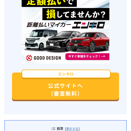
エンキロ
公式サイトへ
（審査無料）
目次
[
表示する
]