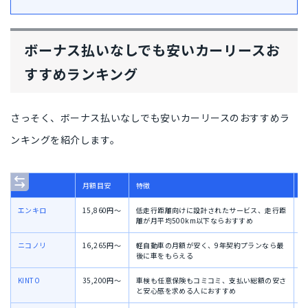
ボーナス払いなしでも安いカーリースお
すすめランキング
さっそく、
ボーナス払いなしでも安いカーリースのおすすめラ
ンキング
を紹介します。
月額目安
特徴
エンキロ
15,860円〜
低走行距離向けに設計されたサービス、走行距
3
離が月平均500km以下ならおすすめ
ニコノリ
16,265円〜
軽自動車の月額が安く、9年契約プランなら最
1
後に車をもらえる
KINTO
35,200円〜
車検も任意保険もコミコミ、支払い総額の安さ
3
と安心感を求める人におすすめ