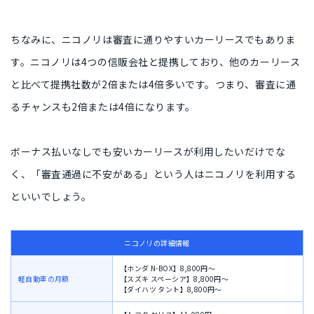
ちなみに、ニコノリは
審査に通りやすいカーリース
でもありま
す。ニコノリは
4つの信販会社
と提携しており、他のカーリース
と比べて提携社数が
2倍または4倍
多いです。つまり、
審査に通
るチャンスも2倍または4倍
になります。
ボーナス払いなしでも安いカーリースが利用したいだけでな
く、
「審査通過に不安がある」という人
はニコノリを利用する
といいでしょう。
ニコノリの詳細情報
【ホンダ N-BOX】8,800円〜
軽自動車の月額
【スズキ スペーシア】8,800円〜
【ダイハツ タント】8,800円〜