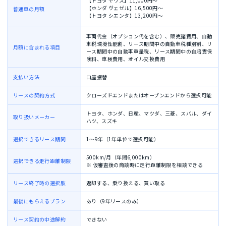
【トヨタ ヤリス】11,000円〜
【ホンダ ヴェゼル】16,500円〜
普通車の月額
【トヨタ シエンタ】13,200円〜
車両代金（オプション代を含む）、
販売諸費用、
自動
車税環境性能割、
リース期間中の自動車税種別割、
リ
月額に含まれる項目
ース期間中の自動車重量税、
リース期間中の自賠責保
険料、
車検費用、
オイル交換費用
支払い方法
口座振替
リースの契約方式
クローズドエンドまたはオープンエンドから選択可能
トヨタ、ホンダ、日産、マツダ、三菱、スバル、ダイ
取り扱いメーカー
ハツ、スズキ
選択できるリース期間
1〜9年（1年単位で選択可能）
500km/月（年間6,000km）
選択できる走行距離制限
※ 仮審査後の商談時に走行距離制限を相談できる
リース終了時の選択肢
返却する、乗り換える、買い取る
最後にもらえるプラン
あり（9年リースのみ）
リース契約の中途解約
できない