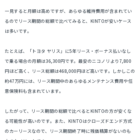
一見すると月額は高めですが、あらゆる維持費用が含まれてい
るので
リース期間の総額
で比べてみると、
KINTOが安いケース
は多いです。
たとえば、「トヨタ ヤリス」に5年リース・ボーナス払いなし
で乗る場合の月額は
36,300円
です。最安のニコノリより
7,800
円ほど
高く、リース総額は
468,000円ほど
高いです。しかしこの
約47万円には、リース期間中の
あらゆるメンテナンス費用や任
意保険料
も含まれています。
したがって、リース期間の総額で比べると
KINTOの方が安くな
る可能性が高い
のです。また、KINTOは
クローズドエンド方式
のカーリース
なので、リース期間終了時に残価精算がないのも