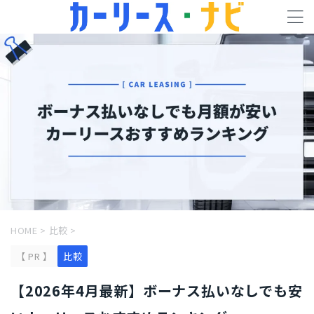
HOME
>
比較
>
【 PR 】
比較
【2026年4月最新】ボーナス払いなしでも安