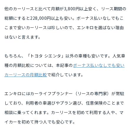
他のカーリースと比べて月額が
3,800円以上安く
、リース期間の
総額にすると
228,000円以上も安い
。ボーナス払いなしでもこ
こまで安いカーリースは珍しいので、
エンキロを選ばない理由
はない
と言えます。
もちろん、「トヨタ シエンタ」以外の車種も安いです。
人気車
種の月額比較
については、本記事の
ボーナス払いなしでも安い
カーリースの月額比較
で紹介しています。
エンキロには
カーライフプランナー（リースの専門家）
が常駐
しており、利用者の車選びやプラン選び、任意保険のことまで
相談に乗ってくれます。
カーリースを初めて利用する人
や
、マ
イカーを初めて持つ人
でも安心です。