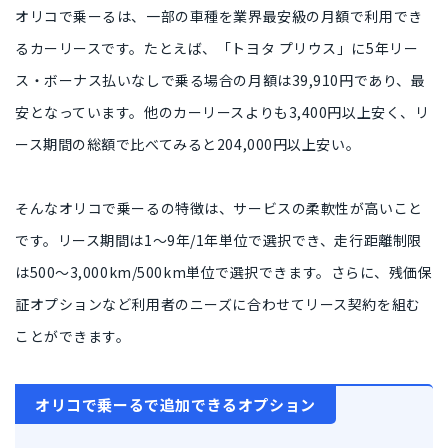
オリコで乗ーるは、
一部の車種を業界最安級の月額で利用でき
るカーリース
です。たとえば、「トヨタ プリウス」に5年リー
ス・ボーナス払いなしで乗る場合の月額は
39,910円
であり、最
安となっています。他のカーリースよりも
3,400円以上安く
、リ
ース期間の総額で比べてみると
204,000円以上安い
。
そんなオリコで乗ーるの特徴は、
サービスの柔軟性が高いこと
です。リース期間は
1〜9年/1年単位
で選択でき、走行距離制限
は
500〜3,000km/500km単位
で選択できます。さらに、残価保
証オプションなど
利用者のニーズに合わせて
リース契約を組む
ことができます。
オリコで乗ーるで追加できるオプション