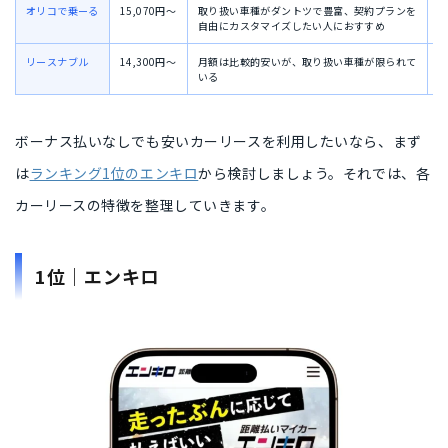
オリコで乗ーる
15,070円〜
取り扱い車種がダントツで豊富、契約プランを
1
自由にカスタマイズしたい人におすすめ
リースナブル
14,300円〜
月額は比較的安いが、取り扱い車種が限られて
3
いる
ボーナス払いなしでも安いカーリースを利用したいなら、まず
は
ランキング1位のエンキロ
から検討しましょう。それでは、各
カーリースの特徴を整理していきます。
1位｜エンキロ