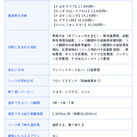
【トヨタ アクア】17,490円〜
【ホンダ カローラクロス】22,660円〜
普通車の月額
【トヨタ シエンタ】19,140円〜
【レクサス LBX】55,000円〜
【スバル フォレスター】43,560円〜
車両代金（オプション代を含む）、
販売諸費用、
自動
車税環境性能割、
リース期間中の自動車税種別割、
リ
ース期間中の自動車重量税、
リース期間中の自賠責保
月額に含まれる項目
険料、任意保険料（リース特約付き自動車保険）、
車
検費用、
オイル交換費用、
タイヤ交換費用、
バッテリ
ー交換費用、
その他のメンテナンス費用
支払い方法
クレジットカード払い、口座振替
リースの契約方式
クローズドエンド（残価精算あり）
取り扱いメーカー
トヨタ、レクサス、スバル
選択できるリース期間
3年・5年・7年
選択できる走行距離制限
1,500km/月（年間18,000km）
リース終了時の選択肢
返却する、乗り換える
最後にもらえるプラン
なし