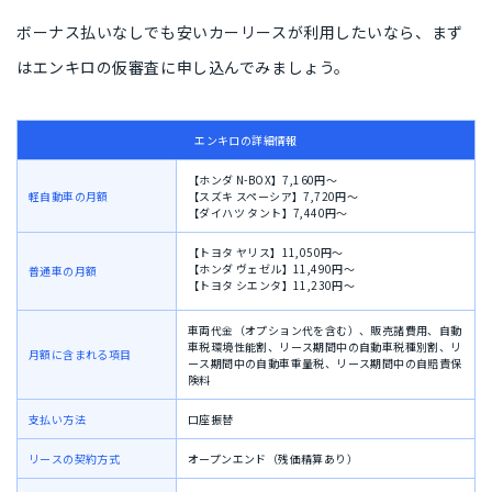
ボーナス払いなしでも安いカーリースが利用したいなら、
まず
はエンキロ
の仮審査に申し込んでみましょう。
エンキロの詳細情報
【ホンダ N-BOX】7,160円〜
軽自動車の月額
【スズキ スペーシア】7,720円〜
【ダイハツ タント】7,440円〜
【トヨタ ヤリス】11,050円〜
【ホンダ ヴェゼル】11,490円〜
普通車の月額
【トヨタ シエンタ】11,230円〜
車両代金（オプション代を含む）、販売諸費用、自動
車税環境性能割、リース期間中の自動車税種別割、リ
月額に含まれる項目
ース期間中の自動車重量税、リース期間中の自賠責保
険料
支払い方法
口座振替
リースの契約方式
オープンエンド（残価精算あり）