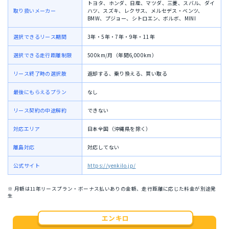
トヨタ、ホンダ、日産、マツダ、三菱、スバル、ダイ
取り扱いメーカー
ハツ、スズキ、レクサス、メルセデス・ベンツ、
BMW、プジョー、シトロエン、ボルボ、MINI
選択できるリース期間
3年・5年・7年・9年・11年
選択できる走行距離制限
500km/月（年間6,000km）
リース終了時の選択肢
返却する、乗り換える、買い取る
最後にもらえるプラン
なし
リース契約の中途解約
できない
対応エリア
日本全国（沖縄県を除く）
離島対応
対応してない
公式サイト
https://yenkilo.jp/
※ 月額は11年リースプラン・ボーナス払いありの金額、走行距離に応じた料金が別途発
生
エンキロ