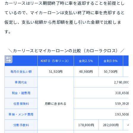
カーリースはリース期間終了時に車を返却することを前提とし
ているので、
マイカーローンは支払い終了時に車を売却すると
仮定
し、支払い総額から売却額を差し引いた金額で比較しま
す。
＼カーリースとマイカーローンの比較（カローラクロス）／
KINTO（5年リース）
金利2.5％
金利3.9％
金
毎月の支払い額
51,920円
48,980円
50,700円
52
車両代金
2,760,000円
税金・諸費用
318,450円
任意保険料
月額に含まれる
559,392円
車検・メンテ費用
193,500円
分割手数料
178,800円
282,000円
40