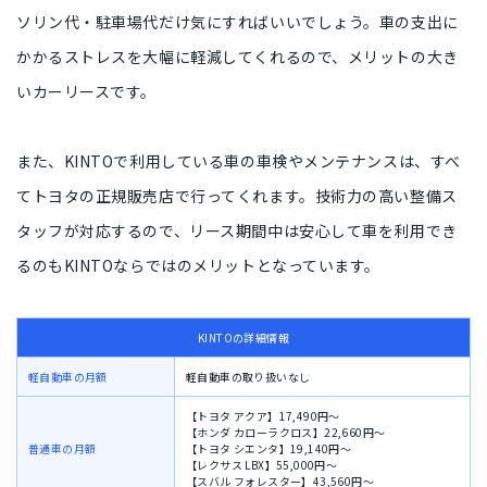
ソリン代・駐車場代だけ
気にすればいいでしょう。車の支出に
かかるストレスを大幅に軽減してくれるので、メリットの大き
いカーリースです。
また、KINTOで利用している車の
車検やメンテナンスは、すべ
てトヨタの正規販売店
で行ってくれます。技術力の高い整備ス
タッフが対応するので、
リース期間中は安心して車を利用でき
るのもKINTOならではのメリット
となっています。
KINTOの詳細情報
軽自動車の月額
軽自動車の取り扱いなし
【トヨタ アクア】17,490円〜
【ホンダ カローラクロス】22,660円〜
普通車の月額
【トヨタ シエンタ】19,140円〜
【レクサス LBX】55,000円〜
【スバル フォレスター】43,560円〜