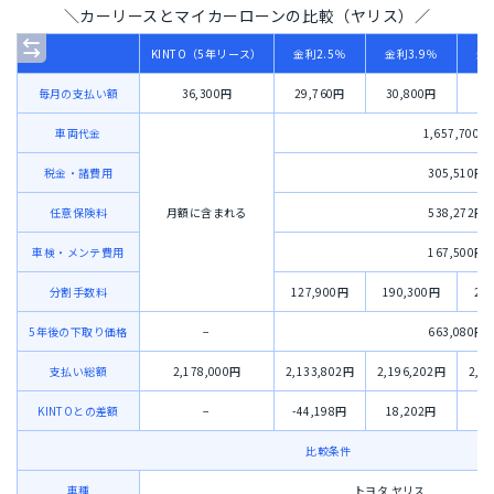
＼カーリースとマイカーローンの比較（ヤリス）／
KINTO（5年リース）
金利2.5％
金利3.9％
金
毎月の支払い額
36,300円
29,760円
30,800円
32
車両代金
1,657,700円
税金・諸費用
305,510円
任意保険料
月額に含まれる
538,272円
車検・メンテ費用
167,500円
分割手数料
127,900円
190,300円
26
5年後の下取り価格
−
663,080円
支払い総額
2,178,000円
2,133,802円
2,196,202円
2,2
KINTOとの差額
−
-44,198円
18,202円
92
比較条件
車種
トヨタ ヤリス