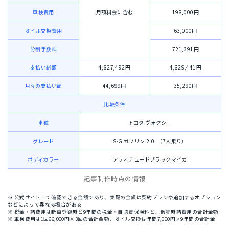
車検費用
月額料金に含む
198,000円
オイル交換費用
63,000円
分割手数料
721,391円
支払い総額
4,827,492円
4,829,441円
月々の支払い額
44,699円
35,290円
比較条件
車種
トヨタ ヴォクシー
グレード
S-G ガソリン 2.0L（7人乗り）
ボディカラー
アティチュードブラックマイカ
記事制作時点の情報
※ 公式サイト上で確認できる金額であり、実際の金額は契約プランや追加するオプション
などによって異なる場合がある
※ 税金・諸費用は新車登録時と9年間の税金・自賠責保険料と、販売時諸費用の合計金額
※ 車検費用は1回66,000円×3回の合計金額、オイル交換は年間7,000円×9年間の合計金