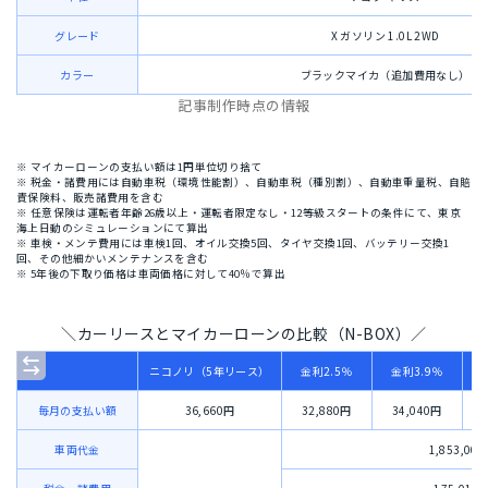
グレード
X ガソリン 1.0L 2WD
カラー
ブラックマイカ（追加費用なし）
記事制作時点の情報
※ マイカーローンの支払い額は1円単位切り捨て
※ 税金・諸費用には自動車税（環境性能割）、自動車税（種別割）、自動車重量税、自賠
責保険料、販売諸費用を含む
※ 任意保険は運転者年齢26歳以上・運転者限定なし・12等級スタートの条件にて、東京
海上日動のシミュレーションにて算出
※ 車検・メンテ費用には車検1回、オイル交換5回、タイヤ交換1回、バッテリー交換1
回、その他細かいメンテナンスを含む
※ 5年後の下取り価格は車両価格に対して40％で算出
＼カーリースとマイカーローンの比較（N-BOX）／
ニコノリ（5年リース）
金利2.5％
金利3.9％
毎月の支払い額
36,660円
32,880円
34,040円
車両代金
1,853,00