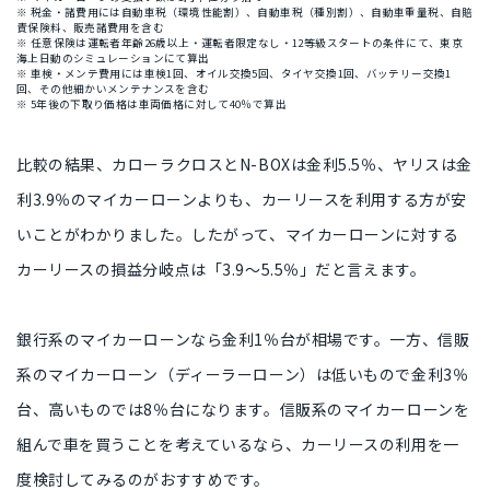
※ 税金・諸費用には自動車税（環境性能割）、自動車税（種別割）、自動車重量税、自賠
責保険料、販売諸費用を含む
※ 任意保険は運転者年齢26歳以上・運転者限定なし・12等級スタートの条件にて、東京
海上日動のシミュレーションにて算出
※ 車検・メンテ費用には車検1回、オイル交換5回、タイヤ交換1回、バッテリー交換1
回、その他細かいメンテナンスを含む
※ 5年後の下取り価格は車両価格に対して40％で算出
比較の結果、
カローラクロスとN-BOXは金利5.5％、ヤリスは金
利3.9％のマイカーローンよりも、カーリースを利用する方が安
い
ことがわかりました。したがって、
マイカーローンに対する
カーリースの損益分岐点は「3.9〜5.5％」
だと言えます。
銀行系のマイカーローンなら金利1％台が相場です。一方、
信販
系のマイカーローン（ディーラーローン）は低いもので金利3％
台、高いものでは8％台
になります。信販系のマイカーローンを
組んで車を買うことを考えているなら、
カーリースの利用を一
度検討してみるのがおすすめ
です。