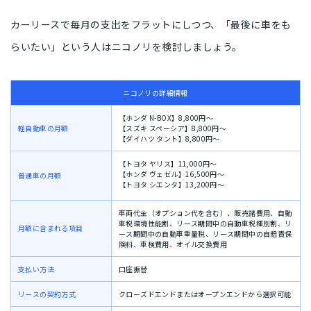
カーリースで毎月の支出をフラットにしつつ、
「最後に車をも
らいたい」という人はニコノリを検討
しましょう。
ニコノリの詳細情報
【ホンダ N-BOX】8,800円〜
軽自動車の月額
【スズキ スペーシア】8,800円〜
【ダイハツ タント】8,800円〜
【トヨタ ヤリス】11,000円〜
【ホンダ ヴェゼル】16,500円〜
普通車の月額
【トヨタ シエンタ】13,200円〜
車両代金（オプション代を含む）、
販売諸費用、
自動
車税環境性能割、
リース期間中の自動車税種別割、
リ
月額に含まれる項目
ース期間中の自動車重量税、
リース期間中の自賠責保
険料、
車検費用、
オイル交換費用
支払い方法
口座振替
リースの契約方式
クローズドエンドまたはオープンエンドから選択可能