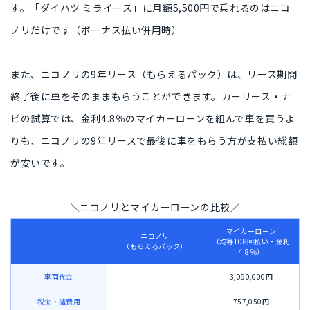
す。
「ダイハツ ミライース」に月額5,500円で乗れるのはニコ
ノリだ
けです（ボーナス払い併用時）
また、
ニコノリの9年リース（もらえるパック）は、リース期間
終了後に車をそのままもらう
ことができます。カーリース・ナ
ビの試算では、
金利4.8％のマイカーローン
を組んで車を買うよ
りも、
ニコノリの9年リースで最後に車をもらう方が
支払い総額
が安いです。
＼ニコノリとマイカーローンの比較／
マイカーローン
ニコノリ
（均等108回払い・金利
（もらえるパック）
4.8％）
車両代金
3,090,000円
税金・諸費用
757,050円