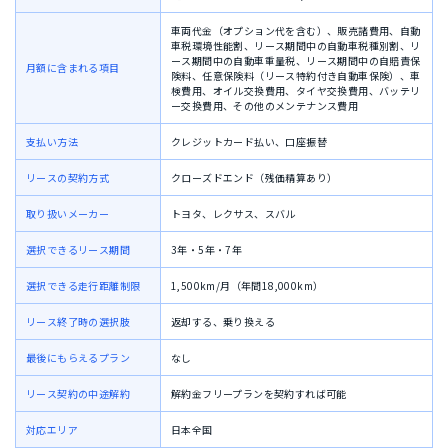
車両代金（オプション代を含む）、
販売諸費用、
自動
車税環境性能割、
リース期間中の自動車税種別割、
リ
ース期間中の自動車重量税、
リース期間中の自賠責保
月額に含まれる項目
険料、任意保険料（リース特約付き自動車保険）、
車
検費用、
オイル交換費用、
タイヤ交換費用、
バッテリ
ー交換費用、
その他のメンテナンス費用
支払い方法
クレジットカード払い、口座振替
リースの契約方式
クローズドエンド（残価精算あり）
取り扱いメーカー
トヨタ、レクサス、スバル
選択できるリース期間
3年・5年・7年
選択できる走行距離制限
1,500km/月（年間18,000km）
リース終了時の選択肢
返却する、乗り換える
最後にもらえるプラン
なし
リース契約の中途解約
解約金フリープランを契約すれば可能
対応エリア
日本全国