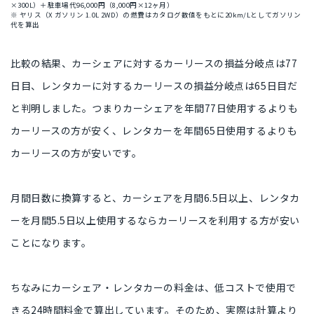
×300L）＋駐車場代96,000円（8,000円×12ヶ月）
※ ヤリス（X ガソリン 1.0L 2WD）の燃費はカタログ数値をもとに20km/Lとしてガソリン
代を算出
比較の結果、
カーシェアに対するカーリースの損益分岐点は77
日目、レンタカーに対するカーリースの損益分岐点は65日目
だ
と判明しました。つまりカーシェアを
年間77日使用
するよりも
カーリースの方が安く、レンタカーを
年間65日使用
するよりも
カーリースの方が安いです。
月間日数に換算すると、
カーシェアを月間6.5日以上、レンタカ
ーを月間5.5日以上使用するならカーリースを利用する方が安い
ことになります。
ちなみにカーシェア・レンタカーの料金は、低コストで使用で
きる24時間料金で算出しています。そのため、
実際は計算より