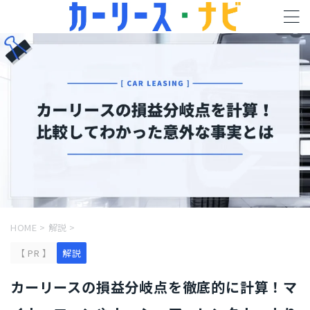
HOME
>
解説
>
【 PR 】
解説
カーリースの損益分岐点を徹底的に計算！マ