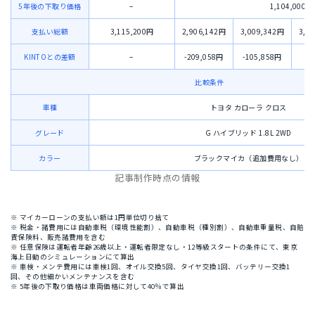
5年後の下取り価格
−
1,104,000円
支払い総額
3,115,200円
2,906,142円
3,009,342円
3,1
KINTOとの差額
−
-209,058円
-105,858円
14
比較条件
車種
トヨタ カローラ クロス
グレード
G ハイブリッド 1.8L 2WD
カラー
ブラックマイカ（追加費用なし）
記事制作時点の情報
※ マイカーローンの支払い額は1円単位切り捨て
※ 税金・諸費用には自動車税（環境性能割）、自動車税（種別割）、自動車重量税、自賠
責保険料、販売諸費用を含む
※ 任意保険は運転者年齢26歳以上・運転者限定なし・12等級スタートの条件にて、東京
海上日動のシミュレーションにて算出
※ 車検・メンテ費用には車検1回、オイル交換5回、タイヤ交換1回、バッテリー交換1
回、その他細かいメンテナンスを含む
※ 5年後の下取り価格は車両価格に対して40％で算出