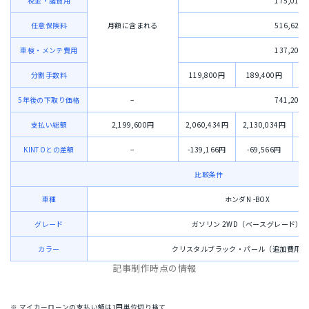
税金・諸費用
175,010
任意保険料
月額に含まれる
516,624
車検・メンテ費用
137,200
分割手数料
119,800円
189,400円
2
5年後の下取り価格
−
741,200
支払い総額
2,199,600円
2,060,434円
2,130,034円
2,
KINTOとの差額
−
-139,166円
-69,566円
比較条件
車種
ホンダN -BOX
グレード
ガソリン 2WD（ベースグレード）
カラー
クリスタルブラック・パール（追加費用な
記事制作時点の情報
※ マイカーローンの支払い額は1円単位切り捨て