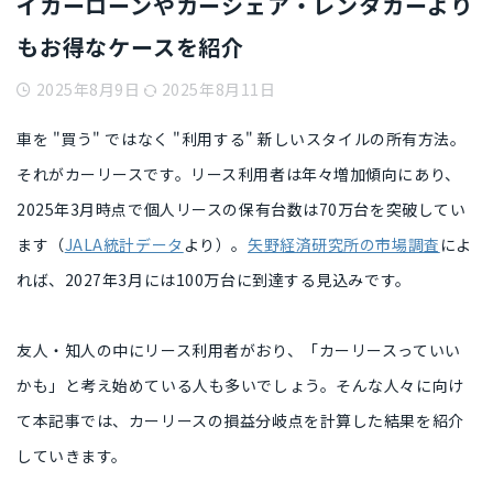
イカーローンやカーシェア・レンタカーより
もお得なケースを紹介
2025年8月9日
2025年8月11日
車を "買う" ではなく "利用する" 新しいスタイルの所有方法。
それがカーリース
です。リース利用者は年々増加傾向にあり、
2025年3月時点で個人リースの保有台数は70万台を突破してい
ます（
JALA統計データ
より）。
矢野経済研究所の市場調査
によ
れば、2027年3月には100万台に到達する見込みです。
友人・知人の中にリース利用者がおり、
「カーリースっていい
かも」と考え始めている人も多い
でしょう。そんな人々に向け
て
本記事では、カーリースの損益分岐点を計算した結果を紹介
していきます。