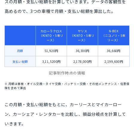
スの月額・支払い総額を計算
していきます。データの客観性を
高めるので、
3つの車種で月額・支払い総額を算出
した。
カローラクロス
ヤリス
N-BOX
（KINTO・5年リ
（KINTO・5年リ
（ニコノリ・5年
ース）
ース）
リース）
月額
51,920円
36,300円
36,660円
支払い総額
3,11,5200円
2,178,000円
2,199,600円
記事制作時点の情報
※ 月額は車検・オイル交換・タイヤ交換・バッテリー交換・その他メンテナンス・任意保
険を含めて算出
この月額・支払い総額をもとに、カーリースとマイカーロー
ン、カーシェア・レンタカーを比較し、損益分岐点を計算して
いきます。