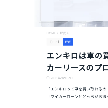
HOME
>
解説
>
【 PR 】
解説
エンキロは車の
カーリースのプ
2025年9月12日
「エンキロって車を買い取れるの
「マイカーローンとどっちがお得