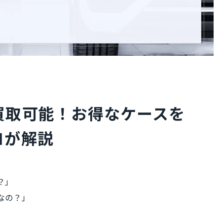
買取可能！お得なケースを
ロが解説
？」
なの？」