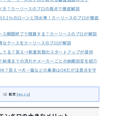
べき？カーリースのプロの視点で徹底解説
3.1％のローンと同水準！カーリースのプロが徹底
ース期間終了で精算する？カーリースのプロが解説
得なケースをカーリースのプロが解説
してる？答え→新進気鋭のスタートアップが提供
？納車までの流れやメーカーごとの納期目安を紹介
OK？答え→犬・猫などの乗車はOKだが注意点を守
目次
[
]
表示する
エンキロの大きなメリット