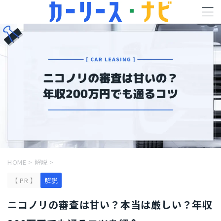
HOME
>
解説
>
【 PR 】
解説
ニコノリの審査は甘い？本当は厳しい？年収