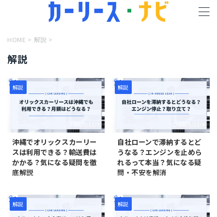
HOME
>
解説
>
解説
解説
解説
2025/12/3
2025/12/4
沖縄でオリックスカーリー
自社ローンで滞納するとど
スは利用できる？輸送費は
うなる？エンジンを止めら
かかる？気になる疑問を徹
れるって本当？気になる疑
底解説
問・不安を解消
「沖縄でもオリックスカーリー
「自社ローンで返済を滞納する
スは利用できるの？」「沖縄は
とどうなるの？」「滞納すると
納車のために輸送ひようがかか
エンジンを止められるって本
解説
解説
るって本当？」 沖縄でオリック
当？」 自社ローンを利用するに