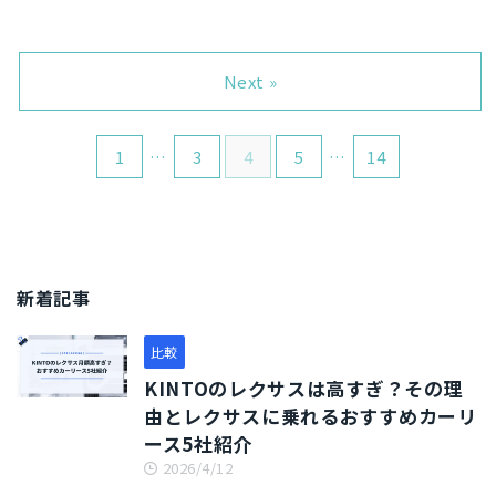
「オリックスカーリースはタイ
減するためには、リース特約付
について解説しています。何が
の？」「法人・個人事業主がオ
ヤ交換も無料なの？」「オリッ
きの任意保険に加入しなければ
無料になって何が自己負担なの
リックスカーリースを利用する
クスカーリースで無料になるも
なりません。 そこで本記事で
か？メンテナンスはいつやるの
メリットはなに？」 オリックス
のはなに？」 オリックスカーリ
Next »
は、オリックスカーリースと任
か？などの疑問を解消できるの
カーリースに対して、このよう
ースを利用するにあたって、タ
意保険についてわかりやすく解
で、オリックスカーリースが気
な疑問を持っている人は多いで
イヤ交換についてこうした疑問
説して ...
になって ...
す。結論から言うと、オリック
を持つ人は多いです。結論から
1
…
3
4
5
…
14
スカーリースは法人・個人事業
言うと、オリックスカーリース
主でも利用可能です。また、オ
のタイヤ交換は利用者の自己負
リックスカーリースなら車の維
担です。 オリックスカーリース
持費を全額経費として計上でき
で無料になるのは、車検（車検
るなど、法人・個人事業主が利
基本料）とオイル交換でありま
用するメリットが多いです。 そ
す。ただし、この他にも無料に
こで本記事では、オリックスカ
なるメンテナンス項目がいくつ
新着記事
ーリースの法人契約とは何か？
かあります。 本記事ではオリッ
や、法人・個人事業主が利用す
クスカーリースのタイヤ交換に
比較
るメリット・デメリットなどを
ついて詳しく解説するので、オ
解 ...
リックスカーリースの利用を考
KINTOのレクサスは高すぎ？その理
...
由とレクサスに乗れるおすすめカーリ
ース5社紹介
2026/4/12