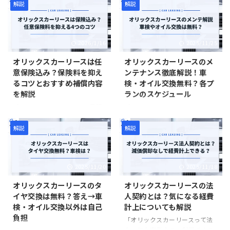
で本記事では、カーリースカル
ンス費用については利用者の自
「カルモくんを利用すると車を
利用すると損をするの？」 カー
解説
解説
モくんの中古車リースについて
己負担となります。ただし、カ
買うよりも損をするの？」 カー
リースカルモくん（以下カルモ
詳しく解説しています。 メリッ
ーリースカルモくんのメンテナ
リースカルモくん（以下カルモ
くん）を利用するにあたって、
ト・デメリット、他社の中古車
ンスプランを追加すれば、月額
くん）を利用するにあたって、
「やめとけ」という声を見聞き
2026/1/16
2025/11/25
リー ...
にメ ...
Yahoo!知恵袋に寄せられている
することがあります。結論から
さまざまな声に不安を感じる人
言うと、カルモくんはマイカー
オリックスカーリースは任
オリックスカーリースのメ
は多いです。結論から言うと、
ローンよりも支払い総額が高く
意保険込み？保険料を抑え
ンテナンス徹底解説！車
カルモくんは損をするサービス
あるので、人によって合う/合わ
るコツとおすすめ補償内容
検・オイル交換無料？各プ
ではない。 むしろ、金利5.4％
ないが分かれるカーリースで
を解説
ランのスケジュール
のマイカーローンと同じ水準で
す。 そこで本記事では、「カル
マイカーを手に入れられるの
モくんはやめとけ」と言われる
「オリックスカーリースの月額
「オリックスカーリースのメン
で、人によってはお得なサービ
理由と、カルモくんはどんな人
は任意保険込みなの？」「オリ
テナンスってどうなってる
スです。そこで本記事では、
におすすめのカーリースなのか
ックスカーリースも任意保険っ
の？」「車検・オイル交換の無
解説
解説
Yahoo!知恵袋に寄せられている
を解説します。人によっては大
て加入できるの？」 オリックス
料クーポンがもらえるって本当
「カルモくんはやめとけ」の声
きなメリットを得られるので、
カーリースを利用するにあたっ
なの？」 オリックスカーリース
をレビューしていきま ...
カルモくんが気になっている人
て、任意保険（自動車保険）に
を利用するにあたって、メンテ
2025/11/20
2025/11/18
は ...
ついて疑問を持つ人は多いで
ナンスについての疑問を持つ人
す。結論から言うと、オリック
は多いです。結論から言うと、
オリックスカーリースのタ
オリックスカーリースの法
スカーリースの月額には任意保
オリックスカーリースのメンテ
イヤ交換は無料？答え→車
人契約とは？気になる経費
険が含まれていない。 このた
ナンスは車検やオイル交換など
検・オイル交換以外は自己
計上についても解説
め、利用者は個人的に任意保険
一部無料になる項目がありま
負担
に加入する必要があります。た
す。 そこで本記事では、オリッ
「オリックスカーリースって法
だし、リース契約のリスクを軽
クスカーリースのメンテナンス
人・個人事業主でも利用できる