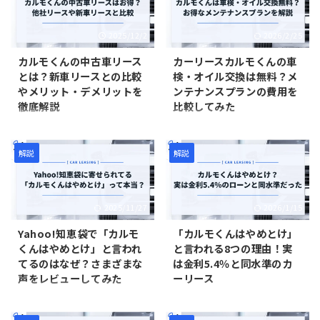
スカーリースを利用するにあた
あたって、滞納について疑問や
って、こうした疑問や不安を持
不安を抱える人は多いです。結
2025/12/2
2026/2/25
つ人は多いです。結論から言う
論から言って、自社ローンの返
と、沖縄でもオリックスカーリ
済を滞納すると、エンジンの停
カルモくんの中古車リース
カーリースカルモくんの車
ースは利用可能です。ただし、
止措置を取られる可能性があり
とは？新車リースとの比較
検・オイル交換は無料？メ
本州（本土）と比べて輸送費用
ます。ただし、業界大手のオト
やメリット・デメリットを
ンテナンスプランの費用を
が高いので、沖縄と本州とでは
ロンなど信頼性の高い自社ロー
徹底解説
比較してみた
月額が異なるケースがありま
ンを利用すれば、怖い取り立て
す。 そこで本記事では、沖縄で
にあうことはありません。 そこ
「カルモくんって中古車リース
「カルモくんって車検やオイル
オリックスカーリースを利用す
で本記事では、自社ローンの返
もやってるの？」「中古車リー
交換は無料なの？」「メンテナ
るメリット・デメリット、月額
済を滞納したときの流れや、滞
スと新車リースはどっちがお
ンスプランごとの違いってな
解説
解説
などを解説しています。沖縄で
納したときに利用者が取るべき
得？」 カーリースカルモくんを
に？」 カーリースカルモくんを
オリックスカーリースを利用し
行動などについて解説していま
利用するにあたって、中古車リ
利用するにあたって、車検やオ
たいと考えている人は、ぜひ参
す。自社ローンを利用したいが
ースについて疑問を持つ人は多
イル交換などのメンテナンス費
2025/11/27
2026/1/15
考に ...
滞納 ...
いです。結論から言うと、カー
用が月額に含まれているかどう
リースカルモくんでは中古車リ
かは気になるポイントのひとつ
Yahoo!知恵袋で「カルモ
「カルモくんはやめとけ」
ースを提供しており、中古車の
です。結論から言うと、カーリ
くんはやめとけ」と言われ
と言われる8つの理由！実
取り扱い台数は業界最多であり
ースカルモくんの月額には車検
てるのはなぜ？さまざまな
は金利5.4％と同水準のカ
ます。 ただし、中古車リースと
やオイル交換などのメンテナン
声をレビューしてみた
ーリース
新車リースのどちらがお得か
ス費用が含まれていない。 車両
は、契約する車種やリースプラ
代金・税金・自賠責保険は月額
「知恵袋でカルモくんはやめと
「カルモくんはやめとけって聞
ンなどで異なってきます。そこ
に含まれていますが、メンテナ
けって言われてるけど本当？」
くけど本当？」「カルモくんを