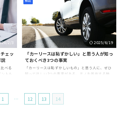
解説
は参考にしてほしい。
026/2/3
2025/6/19
やチェッ
「カーリースは恥ずかしい」と思う人が知っ
解説
ておくべき3つの事実
と比べる
「カーリースは恥ずかしいもの」と思う人に、ぜひ
イントも
知ってほしい3つの事実がある。モノを所有する時
前にチェ
代から利用する時代へ、カーリースは決して恥ずか
しいものではない。
1
…
12
13
14