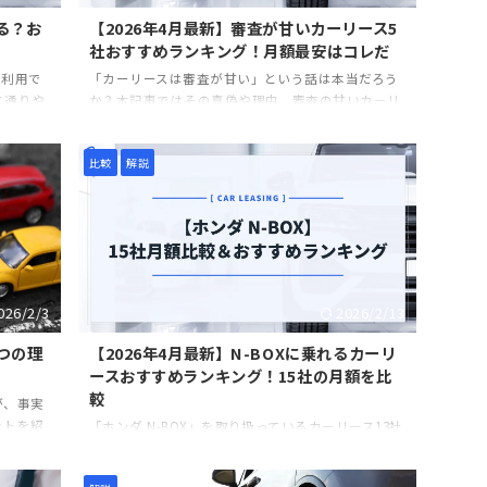
る？お
【2026年4月最新】審査が甘いカーリース5
社おすすめランキング！月額最安はコレだ
は利用で
「カーリースは審査が甘い」という話は本当だろう
に通りや
か？本記事ではその真偽や理由、審査の甘いカーリ
用するに
ースを紹介している。審査通過が不安な人は、ぜひ
できるか
参考にしてほしい。
比較
解説
結論から
ている
ブラック
甘いカ
記事で
が甘いカ
レ ...
026/2/3
2026/2/13
つの理
【2026年4月最新】N-BOXに乗れるカーリ
ースおすすめランキング！15社の月額を比
較
が、事実
ットを紹
「ホンダ N-BOX」を取り扱っているカーリース13社
ービスか
の月額料金を比較している。おすすめランキングも
紹介しているので、「ホンダ N-BOX」に乗りたい人