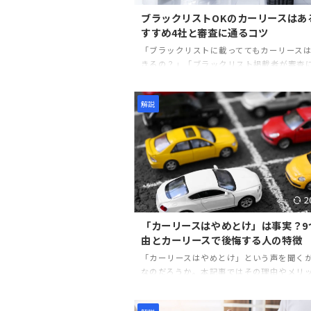
ブラックリストOKのカーリースはあ
すすめ4社と審査に通るコツ
「ブラックリストに載っててもカーリース
きるの？」「ブラックリスト掲載者が審査
すいカーリースはどれ？」 カーリースを利
あたって、ブラックリスト入りしても利用
解説
どうか気になっている人もいるでしょう。
述べると、「ブラックリストOK」と明言し
カーリースはひとつだけあります。 また、
リストOKと明言はしていませんが、審査が
ーリースもいくつか存在します。そこで本
は、ブラックリストOKのカーリースと審査
ーリースについて解説しています。 ローンやク
2
「カーリースはやめとけ」は事実？9
由とカーリースで後悔する人の特徴
「カーリースはやめとけ」という声を聞く
なのだろうか。本記事ではその理由やメリ
介するので、カーリースが自分に合ったサ
どうかを判断してみてほしい。