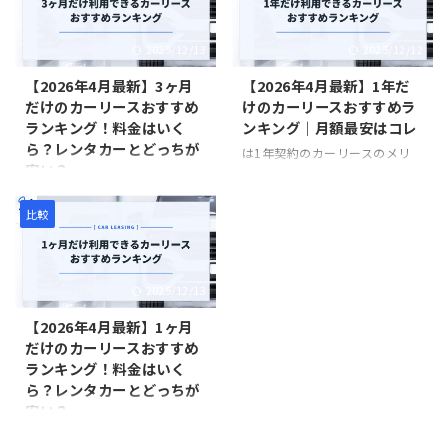
十分な比較・検討を行った上
ごとのメンテナンスプランを比
で、自分にとってベストな選択
較している。自分に合ったメン
2025/12/13
2025/12/12
をしてほしい。
テナンスプランを選ぶために参
考にしてほしい。
【2026年4月最新】3ヶ月
【2026年4月最新】1年だ
だけのカーリースおすすめ
けのカーリースおすすめラ
ランキング！料金はいく
ンキング｜月額最安はコレ
ら？レンタカーとどっちが
は1年契約のカーリースのメリ
安い？
ット・デメリット、料金シミュ
レーションなどを紹介してい
は3ヶ月契約のカーリースのメ
る。「1年だけ車を使いたい」
リット・デメリット、料金シミ
比較
を考えている人は参考にしてほ
ュレーションなどを紹介してい
しい。
る。「3ヶ月だけ車を使いた
い」を考えている人は参考にし
2025/12/13
てほしい。
【2026年4月最新】1ヶ月
だけのカーリースおすすめ
ランキング！料金はいく
ら？レンタカーとどっちが
安い？
カーリースは1ヶ月だけの利用