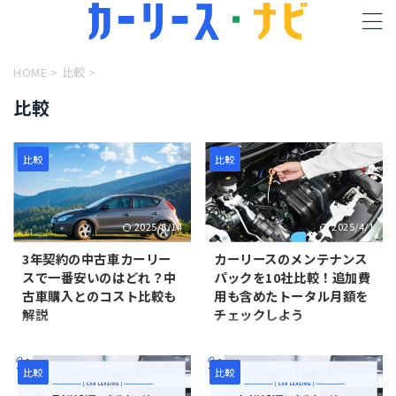
HOME
>
比較
>
比較
比較
比較
2025/6/14
2025/4/1
3年契約の中古車カーリー
カーリースのメンテナンス
スで一番安いのはどれ？中
パックを10社比較！追加費
古車購入とのコスト比較も
用も含めたトータル月額を
解説
チェックしよう
本記事では3年契約の中古車カ
カーリースで加入できるメンテ
ーリースの月額料金を比較して
ナンスプランは多種多様だ。月
いる。実は新車カーリースより
額料金もサービス内容も違う。
比較
比較
も高くなるケースもあるので、
そこで本記事では、カーリース