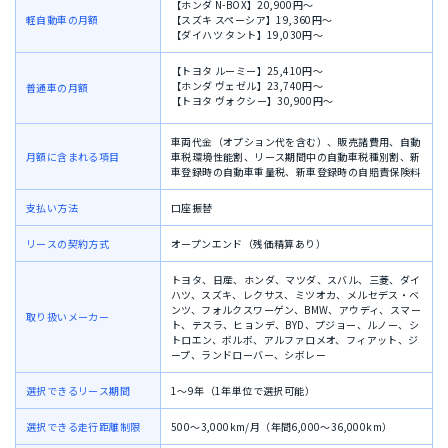
【ホンダ N-BOX】20,900円〜
軽自動車の月額
【スズキ スペーシア】19,360円〜
【ダイハツ タント】19,030円〜
【トヨタ ルーミー】25,410円〜
【ホンダ ヴェゼル】23,740円〜
普通車の月額
【トヨタ ヴォクシー】30,900円〜
車両代金（オプション代を含む）、
販売諸費用、
自動
月額に含まれる項目
車税環境性能割、
リース期間中の自動車税種別割、
新
車登録時の自動車重量税、新車登録時
の自賠責保険料
支払い方法
口座振替
リースの契約方式
オープンエンド（残価精算あり）
トヨタ、日産、ホンダ、マツダ、スバル、三菱、ダイ
ハツ、スズキ、レクサス、ミツオカ、メルセデス・ベ
ンツ、フォルクスワーゲン、BMW、アウディ、スマー
取り扱いメーカー
ト、テスラ、ヒョンデ、BYD、プジョー、ルノー、シ
トロエン、ボルボ、アルファロメオ、フィアット、ジ
ープ、ランドローバー、シボレー
選択できるリース期間
1〜9年（1年単位で選択可能）
選択できる走行距離制限
500〜3,000km/月（年間6,000〜36,000km）