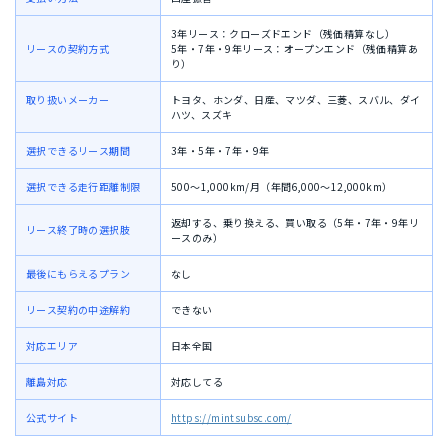
3年リース：クローズドエンド（残価精算なし）
リースの契約方式
5年・7年・9年リース：オープンエンド（残価精算あ
り）
取り扱いメーカー
トヨタ、ホンダ、日産、マツダ、三菱、スバル、ダイ
ハツ、スズキ
選択できるリース期間
3年・5年・7年・9年
選択できる走行距離制限
500〜1,000km/月（年間6,000〜12,000km）
返却する、乗り換える、買い取る（5年・7年・9年リ
リース終了時の選択肢
ースのみ）
最後にもらえるプラン
なし
リース契約の中途解約
できない
対応エリア
日本全国
離島対応
対応してる
公式サイト
https://mintsubsc.com/