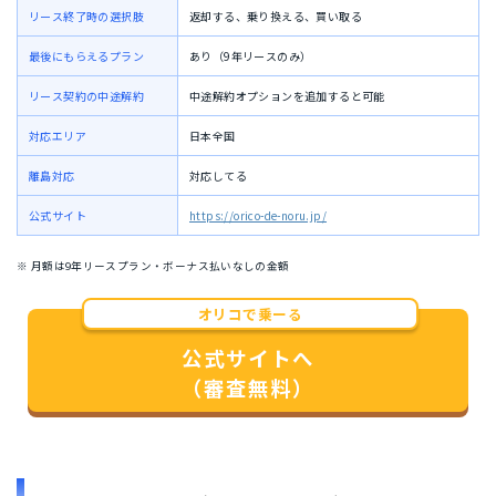
リース終了時の選択肢
返却する、乗り換える、買い取る
最後にもらえるプラン
あり（9年リースのみ）
リース契約の中途解約
中途解約オプションを追加すると可能
対応エリア
日本全国
離島対応
対応してる
公式サイト
https://orico-de-noru.jp/
※ 月額は9年リースプラン・ボーナス払いなしの金額
オリコで乗ーる
公式サイトへ
（審査無料）