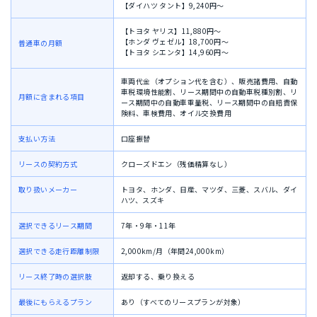
【ダイハツ タント】9,240円〜
【トヨタ ヤリス】11,880円〜
【ホンダ ヴェゼル】18,700円〜
普通車の月額
【トヨタ シエンタ】14,960円〜
車両代金（オプション代を含む）、販売諸費用、自動
車税環境性能割、リース期間中の自動車税種別割、リ
月額に含まれる項目
ース期間中の自動車重量税、リース期間中の自賠責保
険料、車検費用、オイル交換費用
支払い方法
口座振替
リースの契約方式
クローズドエン（残価精算なし）
取り扱いメーカー
トヨタ、ホンダ、日産、マツダ、三菱、スバル、ダイ
ハツ、スズキ
選択できるリース期間
7年・9年・11年
選択できる走行距離制限
2,000km/月（年間24,000km）
リース終了時の選択肢
返却する、乗り換える
最後にもらえるプラン
あり（すべてのリースプランが対象）