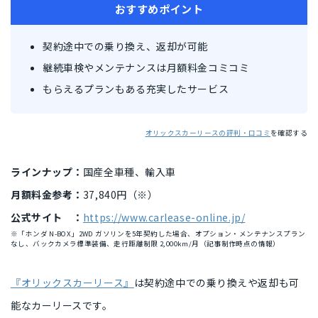
おすすめポイント
契約途中での乗り換え、返却が可能
継続車検やメンテナンスは月額料金コミコミ
もらえるプランもある充実したサービス
オリックスカーリースの評判・口コミ
を確認する
ラインナップ：
国産全車種、輸入車
月額料金参考：
37,840円（※）
公式サイト ：
https://www.carlease-online.jp/
※「ホンダ N-BOX」2WD ガソリンを5年契約した場合、オプション・メンテナンスプラン
なし、バックカメラ標準装備、走行距離制限 2,000km/月（記事制作時点の情報）
『オリックスカーリース』
は契約途中での乗り換えや返却も可
能なカーリースです。