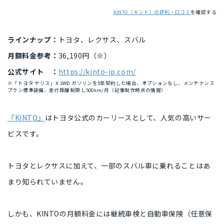
KINTO（キント）の評判・口コミ
を確認する
ラインナップ：
トヨタ、レクサス、スバル
月額料金参考：
36,190円（※）
公式サイト ：
https://kinto-jp.com/
※「トヨタ ヤリス」X 2WD ガソリンを5年契約した場合、オプションなし、メンテナンス
プラン標準装備、走行距離制限 1,500km/月（記事制作時点の情報）
『KINTO』
はトヨタ公式のカーリースとして、人気の高いサー
ビスです。
トヨタとレクサスに加えて、一部のスバル車に乗れることはあ
まり知られていません。
しかも、KINTOの月額料金には継続車検と自動車保険（任意保