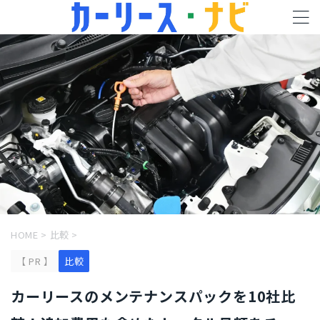
HOME
>
比較
>
【 PR 】
比較
カーリースのメンテナンスパックを10社比