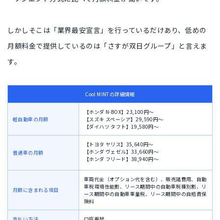
しかしそこは「業界最安宣言」を行っているだけあり、低めの
月額料金で提供しているのは「さすが双日グループ」と言えま
す。
Cool MINTの詳細情報
【ホンダ N-BOX】23,100円〜
軽自動車の月額
【スズキ スペーシア】29,590円〜
【ダイハツ タフト】19,580円〜
【トヨタ ヤリス】35,640円〜
【ホンダ ヴェゼル】33,660円〜
普通車の月額
【ホンダ フリード】38,940円〜
車両代金（オプション代を含む）、販売諸費用、自動
車税環境性能割、リース期間中の自動車税種別割、リ
月額に含まれる項目
ース期間中の自動車重量税、リース期間中の自賠責保
険料
支払い方法
口座振替