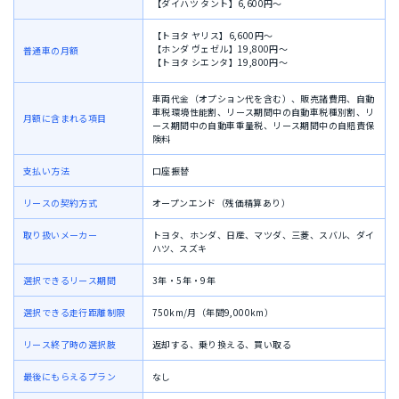
【ダイハツ タント】6,600円〜
【トヨタ ヤリス】6,600円〜
【ホンダ ヴェゼル】19,800円〜
普通車の月額
【トヨタ シエンタ】19,800円〜
車両代金（オプション代を含む）、
販売諸費用、
自動
車税環境性能割、
リース期間中の自動車税種別割、
リ
月額に含まれる項目
ース期間中の自動車重量税、リース期間中
の自賠責保
険料
支払い方法
口座振替
リースの契約方式
オープンエンド（残価精算あり）
取り扱いメーカー
トヨタ、ホンダ、日産、マツダ、三菱、スバル、ダイ
ハツ、スズキ
選択できるリース期間
3年・5年・9年
選択できる走行距離制限
750km/月（年間9,000km）
リース終了時の選択肢
返却する、乗り換える、買い取る
最後にもらえるプラン
なし