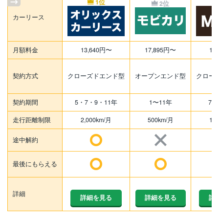
1位
2位
カーリース
月額料金
13,640円〜
17,895円〜
14
契約方式
クローズドエンド型
オープンエンド型
クロー
契約期間
5・7・9・11年
1〜11年
7・
走行距離制限
2,000km/月
500km/月
1,
途中解約
最後にもらえる
詳細
詳細を見る
詳細を見る
詳