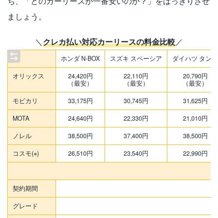
ち、「どのカーリースが一番安いのか？」をはっきりさせ
ましょう。
＼
クレカ払い対応カーリースの料金比較
／
ホンダ N-BOX
スズキ スペーシア
ダイハツ タント
オリックス
24,420円
22,110円
20,790円
（最安）
（最安）
（最安）
モビカリ
33,175円
30,745円
31,625円
MOTA
24,640円
22,330円
21,010円
ノレル
38,500円
37,400円
38,500円
コスモ(※)
26,510円
23,540円
22,990円
契約期間
グレード