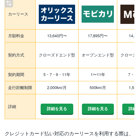
カーリース
月額料金
13,640円〜
17,895円〜
14,5
契約方式
クローズドエンド型
オープンエンド型
クローズ
契約期間
5・7・9・11年
1〜11年
7・9
走行距離制限
2,000km/月
500km/月
1,50
詳細
詳細を見る
詳細を見る
詳細
クレジットカード払い対応のカーリースを利用する際は、