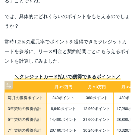
る」ことですね。
では、具体的にどれくらいのポイントをもらえるのでしょ
うか？
常時1.2％の還元率でポイントを獲得できるクレジットカ
ードを参考に、リース料金と契約期間ごとにもらえるポイ
ントを計算してみました。
＼クレジットカード払いで獲得できるポイント／
月々2万円
月々3万円
月々4
毎月の獲得ポイント
240ポイント
360ポイント
480ポイ
3年契約の獲得合計
8,640ポイント
12,960ポイント
17,280
5年契約の獲得合計
14,400ポイント
21,600ポイント
28,800
7年契約の獲得合計
20,160ポイント
30,240ポイント
40,320