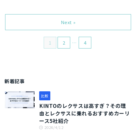
滋賀の「1世帯あたりの車保有
三重の「1世帯あたりの車保有
月々定額でマイカーを所有でき
月々定額でマイカーを所有でき
台数」は1.318台であり、1世帯
台数」は1.414台であり、1世帯
るサービスです。 利用者は年々
るサービスです。 利用者は年々
に1台以上の車を保有していま
に1台以上の車を保有していま
増加傾向にあり、2025年3月時
増加傾向にあり、2025年3月時
す（自動車検査登録情報協会よ
す（自動車検査登録情報協会よ
Next »
点ではカーリース（個人向けリ
点ではカーリース（個人向けリ
り）。県全域がクルマ社会であ
り）。県全域がクルマ社会であ
ース）の車両台数が72 ...
ース）の車両台数が72 ...
り、車は必需品のひとつとして
り、車は必需品のひとつとして
生活に欠かせない存在です。 そ
生活に欠かせない存在です。 そ
1
2
…
4
んな滋賀において、カーリース
んな三重において、カーリース
で車に乗ることを検討している
で車に乗ることを検討している
人は多いです。カーリースは車
人は多いです。カーリースは車
両代金や税金、自賠責保険料な
両代金や税金、自賠責保険料な
どの費用をリース契約に組み込
どの費用をリース契約に組み込
み、月々定額でマイカーを所有
み、月々定額でマイカーを所有
できるサービスです。 利用者は
できるサービスです。 利用者は
新着記事
年々増加傾向にあり、2025年3
年々増加傾向にあり、2025年3
月時点ではカーリース（個人向
月時点ではカーリース（個人向
比較
けリース）の車両台数が72万台
けリース）の車両台数が72万台
を突破しました。 ...
を突破しました。 ...
KINTOのレクサスは高すぎ？その理
由とレクサスに乗れるおすすめカーリ
ース5社紹介
2026/4/12