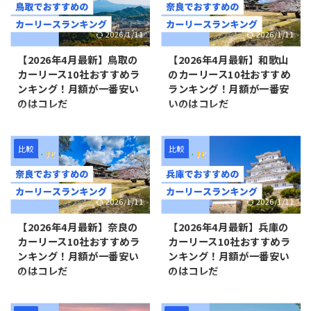
は多いでしょう。しかし、
り）。県全域がクルマ社会であ
KINTOは月額が高めに設定され
り、車は必需品のひとつとして
2026/1/11
2026/1/11
ているのが大きなデメリットで
生活に欠かせない存在です。 そ
す。 そこで本記事では、レクサ
んな島根において、カーリース
【2026年4月最新】鳥取の
【2026年4月最新】和歌山
スにリースで乗りたい人に向け
で車に乗ることを検討している
カーリース10社おすすめラ
のカーリース10社おすすめ
た、おすすめカーリース5社を
人は多いです。カーリースは車
ンキング！月額が一番安い
ランキング！月額が一番安
紹介しています。KINTOよりも
両代金や税金、自賠責保険料な
のはコレだ
いのはコレだ
月額が安く、しかもサービスが
どの費用をリース契約に組み込
充実しているカーリースを厳選
み、月々定額でマイカーを所有
鳥取の「1世帯あたりの車保有
和歌山の「1世帯あたりの車保
しているのでぜひ参考にしてみ
できるサービスです。 利用者は
台数」は1.431台であり、1世帯
有台数」は1.221台であり、1世
てください。 ＼最後にレクサス
年々増加傾向にあり、2025年3
に1台以上の車を保有していま
帯に1台以上の車を保有してい
比較
比較
がもらえるカーリース／ オリッ
月時点ではカーリース（個人向
す（自動車検査登録情報協会よ
ます（自動車検査登録情報協会
クスカーリース公式サイトへ
けリース）の車両台数が72万台
り）。県全域がクルマ社会であ
より）。県全域がクルマ社会で
（審査無料） KI ...
を突破しました。 ...
り、車は必需品のひとつとして
あり、車は必需品のひとつとし
2026/1/11
2026/1/11
生活に欠かせない存在です。 そ
て生活に欠かせない存在です。
んな鳥取において、カーリース
そんな和歌山において、カーリ
【2026年4月最新】奈良の
【2026年4月最新】兵庫の
で車に乗ることを検討している
ースで車に乗ることを検討して
カーリース10社おすすめラ
カーリース10社おすすめラ
人は多いです。カーリースは車
いる人は多いです。カーリース
ンキング！月額が一番安い
ンキング！月額が一番安い
両代金や税金、自賠責保険料な
は車両代金や税金、自賠責保険
のはコレだ
のはコレだ
どの費用をリース契約に組み込
料などの費用をリース契約に組
み、月々定額でマイカーを所有
み込み、月々定額でマイカーを
奈良の「1世帯あたりの車保有
兵庫の「1世帯あたりの車保有
できるサービスです。 利用者は
所有できるサービスです。 利用
台数」は1.060台であり、1世帯
台数」は0.88台であり、1世帯