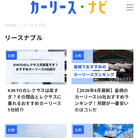
HOME
>
リースナブル
リースナブル
比較
比較
2026/4/12
2026/1/11
KINTOのレクサスは高す
【2026年4月最新】島根の
ぎ？その理由とレクサスに
カーリース10社おすすめラ
乗れるおすすめカーリース
ンキング！月額が一番安い
5社紹介
のはコレだ
KINTOはトヨタ公式のカーリー
島根の「1世帯あたりの車保有
スということもあり、「レクサ
台数」は1.384台であり、1世帯
スにリースで乗るならKINTO」
に1台以上の車を保有していま
比較
比較
というイメージを持っている人
す（自動車検査登録情報協会よ