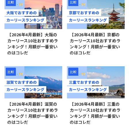
年々増加傾向にあり、2025年3
者は年々増加傾向にあり、2025
に1台以上の車を保有していま
あたりの車保有台数は少ないで
比較
比較
月時点ではカーリース（個人向
年3月時点ではカーリース（個
す（自動車検査登録情報協会よ
す（自動車検査登録情報協会よ
けリース）の車両台数が72万台
人向けリース）の車両台数が72
り）。県全域がクルマ社会であ
り）。しかし、都市部を除けば
を突破しました。 ...
万台を突破しました ...
り、車は必需品のひとつとして
県全域がクルマ社会であり、車
2026/1/11
2026/1/11
生活に欠かせない存在です。 そ
は必需品のひとつとして生活に
んな奈良において、カーリース
欠かせない存在です。 そんな兵
【2026年4月最新】大阪の
【2026年4月最新】京都の
で車に乗ることを検討している
庫において、カーリースで車に
カーリース10社おすすめラ
カーリース10社おすすめラ
人は多いです。カーリースは車
乗ることを検討している人は多
ンキング！月額が一番安い
ンキング！月額が一番安い
両代金や税金、自賠責保険料な
いです。カーリースは車両代金
のはコレだ
のはコレだ
どの費用をリース契約に組み込
や税金、自賠責保険料などの費
み、月々定額でマイカーを所有
用をリース契約に組み込み、
大阪の「1世帯あたりの車保有
京都の「1世帯あたりの車保有
できるサービスです。 利用者は
月々定額でマイカーを所有でき
台数」は0.611台であり、1世帯
台数」は0.784台であり、1世帯
年々増加傾向にあり、2025年3
るサービスです。 利用者は年々
あたりの車保有台数は少ないで
あたりの車保有台数は少ないで
比較
比較
月時点ではカーリース（個人向
増加傾向にあり、2025年3月時
す（自動車検査登録情報協会よ
す（自動車検査登録情報協会よ
けリース）の車両台数が72万台
点ではカーリース（個人向けリ
り）。しかし、都市部を除けば
り）。しかし、都市部を除けば
を突破しました。 ...
ース）の車両台数が72万 ...
県全域がクルマ社会であり、車
県全域がクルマ社会であり、車
2026/1/11
2026/1/11
は必需品のひとつとして生活に
は必需品のひとつとして生活に
欠かせない存在です。 そんな大
欠かせない存在です。 そんな京
【2026年4月最新】滋賀の
【2026年4月最新】三重の
阪において、カーリースで車に
都において、カーリースで車に
カーリース10社おすすめラ
カーリース10社おすすめラ
乗ることを検討している人は多
乗ることを検討している人は多
ンキング！月額が一番安い
ンキング！月額が一番安い
いです。カーリースは車両代金
いです。カーリースは車両代金
のはコレだ
のはコレだ
や税金、自賠責保険料などの費
や税金、自賠責保険料などの費
用をリース契約に組み込み、
用をリース契約に組み込み、