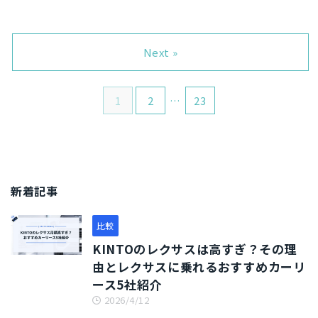
「札幌でおすすめの自社ローン
「オリックスカーリースって個
す。そんなオトロン八王子店に
記事では、COCOCAR札幌店の
はどこなの？」「札幌の自社ロ
人事業主でも利用できるの？」
はどんな声が集まっているので
自社ローンサービスについて評
ーン選びについて知りたい！」
「個人事業主は車を買うのとリ
しょうか？本記事を参考に、オ
判をレビューしていきます。
札幌における1世帯あたりの自
ースするの、どっちがお得？」
Next »
トロン八王子店を利用する ...
COCOCAR札幌店のサービス内
動車保有台数は0.76台と低い
仕事で利用する車をカーリース
容やメリ ...
（自検協の調査データより）。
で契約しようと考える個人事業
中央区は公共交通機関が整備さ
主は多いです。カーリースなら
1
2
…
23
れ、車を必要としない生活を送
月額を全額経費で処理でき、減
れます。 しかし中央区を出れ
価償却の必要がありません。個
ば、車は生活に欠かせない必需
人事業主にとってメリットが多
品となります。そんな札幌にお
い車の所有方法です。 数あるカ
いて、自社ローンで中古車を買
ーリースの中でも、とりわけ人
うことを検討している人も多い
気なのがオリックスカーリース
でしょう。 何らかの理由によっ
です。オリックスカーリースは
新着記事
て信用情報に傷が付くと、通常
個人事業主も契約でき、月額を
のマイカーローンの審査は通り
経費として処理できるだけでな
比較
ません。一方で自社ローンな
く、車検やオイル交換などのメ
ら、ブラックでも審査に通り中
ンテナンスも任せられます。 一
KINTOのレクサスは高すぎ？その理
古 ...
...
由とレクサスに乗れるおすすめカーリ
ース5社紹介
2026/4/12