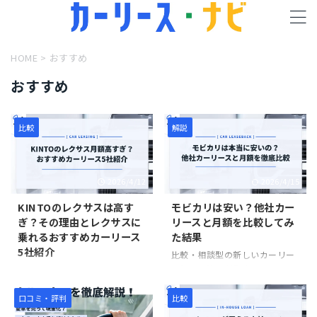
HOME
>
おすすめ
おすすめ
比較
解説
2026/4/12
2026/4/15
KINTOのレクサスは高す
モビカリは安い？他社カー
ぎ？その理由とレクサスに
リースと月額を比較してみ
乗れるおすすめカーリース
た結果
5社紹介
比較・相談型の新しいカーリー
スとして注目が集まっているモ
KINTOはトヨタ公式のカーリー
ビカリ。やはり気になるのは、
スということもあり、「レクサ
「他のカーリースと比べて安
スにリースで乗るならKINTO」
口コミ・評判
比較
い？高い？」だと思います。 そ
というイメージを持っている人