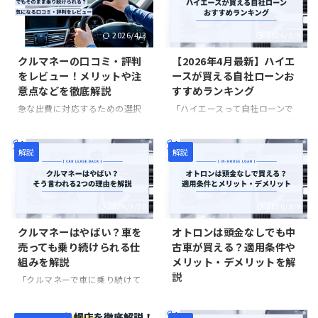
こで本記事では、モビカリと他
は多いでしょう。しかし、
のカーリースの月額を比較し、
KINTOは月額が高めに設定され
2026/4/3
2026/3/9
モビカリの月額が安いか高いか
ているのが大きなデメリットで
を解説しています。モビカリの
す。 そこで本記事では、レクサ
クルマネーの口コミ・評判
【2026年4月最新】ハイエ
安さやサービス内容が気になっ
スにリースで乗りたい人に向け
をレビュー！メリットや注
ースが買える自社ローンお
ている人は、ぜひ参考にしてみ
た、おすすめカーリース5社を
意点などを徹底解説
すすめランキング
てください。 モビカリは安い？
紹介しています。KINTOよりも
他社カーリースとの月額比較 さ
月額が安く、しかもサービスが
急な出費に対応するための選択
「ハイエースって自社ローンで
っそく、モビカリと他社カーリ
充実しているカーリースを厳選
肢として、クルマネーのマイカ
買えるの？」「自社ローンで買
ースの月額比較を紹介していき
しているのでぜひ参考にしてみ
ーリースバックが注目されてい
うと総額はいくらなの？」「一
ます。 モビカリと他社カーリー
てください。 ＼最後にレクサス
ます。 クルマネーなら車を売却
番おすすめの自社ローンはどこ
解説
解説
スの月額を比較したところ、ほ
がもらえるカーリース／ オリッ
し必要な資金を確保しつつ、車
なの？」 圧倒的な積載容量と耐
とんどの車種でモビカリが一番
クスカーリース公式サイトへ
にそのまま乗り続けることがで
久性により、事業用だけでなく
...
（審査無料） KI ...
きます。お金が必要だけど車は
プライベート用としても人気が
2026/3/20
2026/3/9
手放せない人にとって、有用な
高いハイエース（ハイエースバ
選択肢のひとつです。 そこで本
ン）。銀行や信販会社のローン
クルマネーはやばい？車を
オトロンは頭金なしでも中
記事では、クルマネーのサービ
を組めずに困っている人の中に
売っても乗り続けられる仕
古車が買える？適用条件や
ス内容や仕組み、メリット・デ
は、「自社ローンでハイエース
組みを解説
メリット・デメリットを解
メリット、口コミ・評判をわか
を買いたい」と考えている人も
説
りやすく解説しています。「ク
多いでしょう。 結論から述べる
「クルマネーで車に乗り続けて
ルマネーは気になるけどまずは
と、ハイエースは自社ローンで
資金確保できるって本当な
「オトロンは頭金なしで車が買
具体的なサービス内容が知りた
も購入できます。総額は車の状
の？」「リースバックって聞い
えるって本当なの？」「頭金な