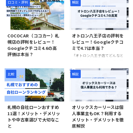
い」「実際に利用した人の声が
態にもよりますが、200〜250
たことないけどやばいサービス
しで車を買うために条件ってあ
口コミ・評判
解説
知りたい」という人は、ぜひ参
万円で購入できるケースが多い
なんじゃない？」 クルマネーを
るの？」 オトロンを利用するに
考にしてください。 クルマネー
です。そしてハイエースが買 ...
利用するにあたって、「やば
あたって、頭金の有無について
...
い」「怪しい」といった声に不
気になる人は多いです。結論か
2026/3/3
2026/3/5
安を覚える人は多いです。車の
ら述べると、オトロンは頭金不
リースバックは認知度が低く、
要で中古車を買える自社ローン
COCOCAR（ココカー）札
オトロン八王子店の評判を
こうした意見が出てくるのも自
です。公式サイトにも「頭金・
幌店の評判をレビュー！
レビュー！Googleクチコ
然です。 しかし結論から述べる
保証人不要」と明記されていま
Googleクチコミ4.6の高
ミで4.7は本当？
と、クルマネーはやばいサービ
す。 ただし、頭金なしで中古車
評価は本当？
スではなく、現金を素早く確保
を買うためには適用条件を満た
「オトロン八王子店てどんなと
するための有用な選択肢のひと
す必要があります。そこで本記
ころ？」「ブラックでも車が買
札幌周辺で自社ローンを探して
つです。そもそも住宅業界では
事では、オトロンで車を買うと
えるって本当？」 オトロンは業
いるなら、COCOCAR（ココカ
リースバックが当たり前に利用
きの頭金の有無や適用条件につ
界大手の自社ローンであり、全
ー）札幌店がおすすめです。審
比較
解説
されている仕組みであり、クル
いてわかりやすく解説していま
国に22店舗の直営店を構えてい
査通過率は98％と非常に高く、
マネーはその自動車版と言えま
す。 オトロンは頭金なし（頭金
ます（提携店舗を含めると550
ほとんどの人がCOCOCAR札幌
す。 そ ...
0円）キャンペーン実施中！ ...
店舗以上）。そんな中、「オト
店でマイカーを手に入れていま
2026/3/23
2026/2/15
ロン八王子店について知りた
す。 また、Googleクチコミで
い」という人に向けて、本記事
は星4.6と高評価を得ており、安
札幌の自社ローンおすすめ
オリックスカーリースは個
ではオトロン八王子店の評判を
心・信頼して利用できる数少な
11選！メリット・デメリッ
人事業主もOK？利用する
レビューしていきます。
い自社ローンです。その一方
トや中古車選びで大切なこ
メリット・デメリットを徹
Googleクチコミでは366件・星
で、「自社ローンって大丈夫？
と
底解説
4.7を獲得しており、非常に評価
やばいサービスなの？」という
の高い自社ローンサービスで
不安の声もあります。 そこで本