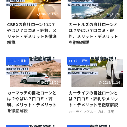
イカーローンの審査に落ちた人
イカーローンの審査に落ちた人
でも車を買える可能性がありま
でも、クルマテラスなら審査に
2025/11/26
2025/11/26
す。 そこで本記事では、マイカ
通る可能性があり、しかもロー
ー横綱くんが提供している自社
ンで車を買えます。 本記事で
CBEXの自社ローンとは？
カートルズの自社ローンと
ローンの口コミ・評判、メリッ
は、そんなクルマテラスが盛岡
やばい？口コミ・評判、メ
は？やばい？口コミ・評
ト・デメリットを紹介していま
市に店舗を構える、「クルマテ
リット・デメリットを徹底
判、メリット・デメリット
す。また、マイカー横綱よりお
ラス岩手店」の口コミ・評判を
解説
を徹底解説
すすめの「オトロン」について
紹介しています。クルマテラス
も紹介しているので、自社ロー
岩手店は、Googleクチコミで
CBEX（シーベックス）は北海
カートルズは、全国10店舗以上
ンによる車購入を検討している
星4.7と非常に高い評価を受けて
道札幌市を拠点に、自社ローン
を展開している中古車販売店、
人は、ぜひ参考にしてくださ
います。その理由も含めて紹介
を全国的に提供している中古車
および自社ローン提供販売店で
口コミ・評判
口コミ・評判
い。 ＼大手自社ローン！最短15
しているので、クルマテラスや
販売店です。マイカーローンの
す。マイカーローンの審査に落
分で審査完了／ オトロンの自社
信用回復ローンが気になってい
審査に落ちてしまい、車を買え
ちてしまった人でも、カートル
ローン公式サイトへ（仮審査無
る人は、ぜひ参考にしてくだ ...
ずに困っている人でもCBEXなら
ズなら審査に通り、車を買える
2025/11/26
2025/11/26
...
車を買える可能性があります。
可能性があります。 本記事で
本記事では、そんなCBEXの自
は、そんなカートルズの自社ロ
カーマッチの自社ローンと
カーライフの自社ローンと
社ローンについて、口コミ・評
ーンについて、口コミ・評判や
は？やばい？口コミ・評
は？口コミ・評判やメリッ
判やメリット・デメリットにつ
メリット・デメリットについて
判、メリット・デメリット
ト・デメリットを徹底解説
いて紹介しています。また、
紹介しています。また、カート
を徹底解説
CBEXよりおすすめの「オトロ
ルズよりもおすすめのオトロン
カーライフグループは、福岡
ン」についても紹介しているの
についても紹介しているので、
県・糟屋郡に本社を構える中古
カーマッチは全国100店舗以上
で、自社ローンを利用した車購
自社ローンで車を買いたいと考
車販売店です。福岡・大阪・千
を展開している、自社ローン専