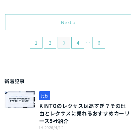
ピタクルは、三菱（三菱オート
審査結果がわかる／ （クルマテ
説していきます。 特徴やメリッ
リース株式会社）から提供され
カーリースカルモくん（旧称：
ラスより） クルマテラス公式サ
ト・デメリット、支払い総額の
ているカーリースです。 知名度
定額カルモくん）は、2018年の
イトへ（仮審査無料） ハブライ
比較、取り扱い車種などを紹介
はまだ低く、他社よりも月額が
サービス提供開始から申し込み
Next »
ドとは？ ハブライドは、株式会
するので、ニコノリについて詳
少し高いです。 「そんなピタク
者数が累計30万人を突破した人
社インターシフト ...
しく知りたい ...
ルの何がメリットなの？」と思
気のカーリースです。 その一方
うかもしれませんが、指定のラ
で、「カルモくんはやばい」
1
2
3
4
…
6
イフイベントによる乗り換え・
「カルモくんは高い」など、ネ
中途解約は、解約金が免除され
ガティブな声をネット上で見聞
るという絶大なメリットがあり
きすることが多いです。 カーリ
ます。 そこで本記事では、三菱
ースカルモくんは本当に人気の
のピタクルを徹底解説します。
カーリースなのか？あるいは、
特徴やメリット・デメリット、
ネガティブな声の通りのカーリ
支払い総額の比較、取り扱い車
ースなのか？ そこで本記事で
新着記事
種などを紹介するので、ピタク
は、カーリースカルモくんを徹
ルについて詳しく知りたい人は
底解説します。 特徴やメリッ
比較
ぜひ参考にしてください。 ＼解
ト・デメリット、支払い総額の
約金ゼロで中途解約できる ...
比較、取り扱い車種などを紹介
KINTOのレクサスは高すぎ？その理
するので、カーリースカルモ ...
由とレクサスに乗れるおすすめカーリ
ース5社紹介
2026/4/12