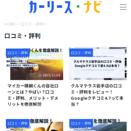
HOME
>
口コミ・評判
>
口コミ・評判
口コミ・評判
口コミ・評判
2025/11/26
2026/1/29
マイカー横綱くんの自社ロ
クルマテラス岩手店の口コ
ーンとは？やばい？口コ
ミ・評判をレビュー！
ミ・評判、メリット・デメ
Googleクチコミ4.7って本
リットを徹底解説
当？
マイカー横綱くんは愛知県名古
クルマテラスは、ブラック（信
屋市に本拠を構えている中古車
用情報に傷がある人）でも利用
販売店です。自社ローンサービ
できる信用回復ローンを、全国
口コミ・評判
口コミ・評判
スを全国的に提供しており、マ
展開しているサービスです。マ