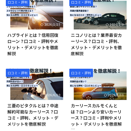
入に興味がある人は、ぜひ参考
えている人はぜひ参考にしてく
葉に店舗を構えており、自社ロ
門の中古車販売店です。マイカ
口コミ・評判
口コミ・評判
にしてください。 ＼大手自社ロ
ださい。 ＼大手自社ローン！最
ーンサービスをオンラインで全
ーローンの審査に通らないブラ
ーン！最短15分で審査完了／ オ
短15分で審査完了／ オトロンの
国的に提供しています。 カーラ
ック（信用情報に傷がある人）
トロンの自社ローン ...
自社ローン公式サイトへ（仮 ...
イフグループの自社ローンな
でも、カーマッチなら審査に通
2026/1/27
2026/2/3
ら、ローン返済やカード支払い
り、車を買える可能性がありま
を延滞したことがある人や、自
す。 本記事では、そんなカーマ
ハブライドとは？信用回復
ニコノリとは？業界最安カ
己破産など債務整理を経験した
ッチの自社ローンについて、口
ローン？口コミ・評判やメ
ーリース？口コミ・評判、
人でも審査に通り、車を買える
コミ・評判やメリット・デメリ
リット・デメリットを徹底
メリット・デメリットを徹
可能性があります。 そこで本記
ットについて紹介します。ま
解説
底解説
事では、カーライフグループの
た、カーマッチよりもおすすめ
口コミ・評判やメリット・デメ
のオトロンについて紹介してい
ハブライド（HUBRIDE）は信用
ニコノリは、2015年7月にサー
リットについて紹介します。カ
るので、自社ローンで車を買い
回復ローンとして、信用情報に
ビス提供を始めた比較的老舗の
ーライフグループが気になって
たいと考えている人は、ぜひ参
傷がある人でも利用できるマイ
カーリースです。 2024年には
口コミ・評判
口コミ・評判
いる人は、ぜひ参考にしてくだ
考にしてください。 ＼大手自社
カーローンのひとつです。本記
「日本サブスク大賞」を受賞
さい。 また、カーライフグルー
ローン！最短15分で審査完了／
事では、そんなハブライドの口
し、10周年を迎えた2025年に
プよ ...
オトロンの自社ローン公式サ ...
コミ・評判やメリット・デメリ
は累計契約台数が10,000件を突
2026/6/30
2026/1/11
ットについて紹介します。 ま
破した。 順調に成長し、知名度
た、ハブライドよりもおすすめ
を上げているニコノリですが、
三菱のピタクルとは？中途
カーリースカルモくんと
の「クルマテラス」についても
その一方で「ニコノリってどん
解約可能なカーリース？口
は？ローンより安いカーリ
紹介しているので、信用回復ロ
なサービスなの？」と、ニコノ
コミ・評判、メリット・デ
ース？口コミ・評判やメリ
ーンで車を買うことを検討して
リについて知らない人はまだ多
メリットを徹底解説
ット・デメリットを徹底解
いる人は、ぜひ参考にしてくだ
いです。 そこで本記事では、ニ
説
さい。 ＼業界大手！最短30分で
コノリについてわかりやすく解